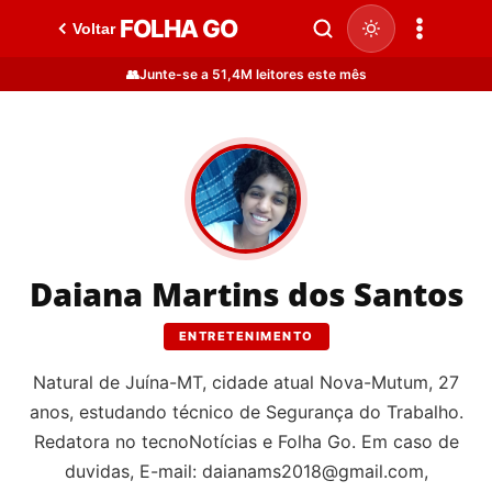
FOLHA GO
Voltar
👥
Junte-se a 51,4M leitores este mês
Daiana Martins dos Santos
ENTRETENIMENTO
Natural de Juína-MT, cidade atual Nova-Mutum, 27
anos, estudando técnico de Segurança do Trabalho.
Redatora no tecnoNotícias e Folha Go. Em caso de
duvidas, E-mail:
daianams2018@gmail.com
,