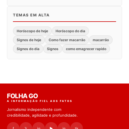
TEMAS EM ALTA
Horóscopo de hoje
Horóscopo do dia
Signos de hoje
Como fazer macarrão
macarrão
Signos do dia
Signos
como emagrecer rapido
FOLHA GO
A INFORMAÇÃO FIEL AOS FATOS
Jornalismo independente com
credibilidade, agilidade e profundidade.
f
𝕏
ig
▶
in
tk