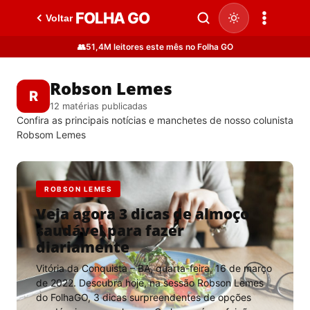
FOLHA GO
Voltar
👥
51,4M leitores este mês no Folha GO
Robson Lemes
R
12 matérias publicadas
Confira as principais notícias e manchetes de nosso colunista
Robsom Lemes
ROBSON LEMES
Veja agora 3 dicas de almoço
saudável para fazer
diariamente
Vitória da Conquista – BA, quarta-feira, 16 de março
de 2022. Descubra hoje, na sessão Robson Lemes
do FolhaGO, 3 dicas surpreendentes de opções