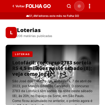
FOLHA GO
Voltar
👥
51,4M leitores este mês no Folha GO
Loterias
L
206 matérias publicadas
LOTERIAS
Lotofácil: concurso 2783 sorteia
R$ 4,5 milhões neste sábado (8);
veja como jogar
São José dos Campos-SP, sexta-feira, 7 de abril de
2023, por Marcos Eduardo Carvalho – O concurso
2783 da Lotofácil tem sorteio na noite deste sábado
(8), às 20h, no Espaço da Sorte, em São Paulo.
Como ficou acumulado no anterior, o prêmio agora é