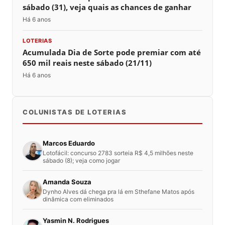
sábado (31), veja quais as chances de ganhar
Há 6 anos
LOTERIAS
Acumulada Dia de Sorte pode premiar com até
650 mil reais neste sábado (21/11)
Há 6 anos
COLUNISTAS DE LOTERIAS
Marcos Eduardo
Lotofácil: concurso 2783 sorteia R$ 4,5 milhões neste
sábado (8); veja como jogar
Amanda Souza
Dynho Alves dá chega pra lá em Sthefane Matos após
dinâmica com eliminados
Yasmin N. Rodrigues