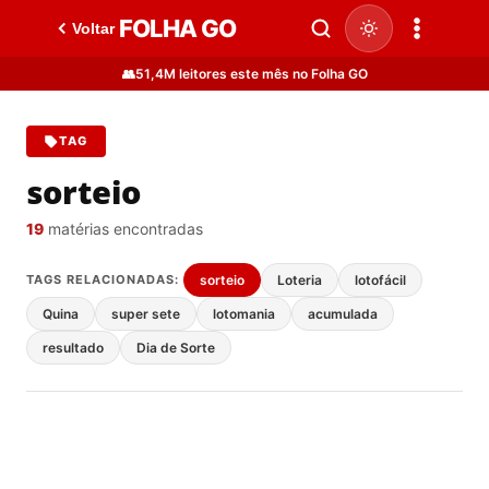
FOLHA GO
Voltar
👥
51,4M leitores este mês no Folha GO
TAG
sorteio
19
matérias encontradas
TAGS RELACIONADAS:
sorteio
Loteria
lotofácil
Quina
super sete
lotomania
acumulada
resultado
Dia de Sorte