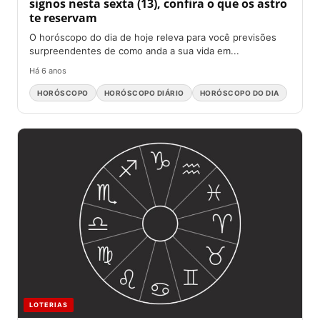
signos nesta sexta (13), confira o que os astro
te reservam
O horóscopo do dia de hoje releva para você previsões
surpreendentes de como anda a sua vida em...
Há 6 anos
HORÓSCOPO
HORÓSCOPO DIÁRIO
HORÓSCOPO DO DIA
LOTERIAS