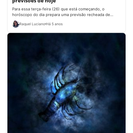
previsões de hoje
Para essa terça-feira (26) que está começando, o
horóscopo do dia prepara uma previsão recheada de
surpresas. Aqui no Folha Go você...
Raquel Luciano
Há 5 anos