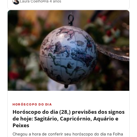
Laura Coelho
Há 4 anos
HORÓSCOPO DO DIA
Horóscopo do dia (28,) previsões dos signos
de hoje: Sagitário, Capricórnio, Aquário e
Peixes
Chegou a hora de conferir seu horóscopo do dia na Folha