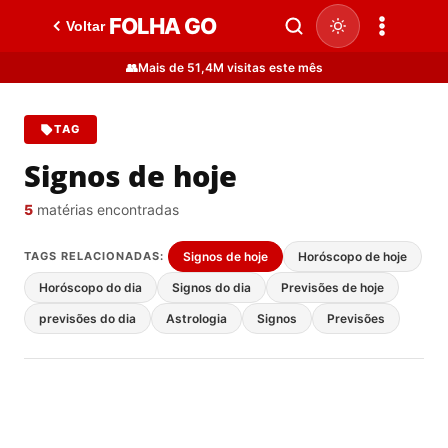
FOLHA GO
Voltar
👥
Mais de 51,4M visitas este mês
TAG
Signos de hoje
5
matérias encontradas
TAGS RELACIONADAS:
Signos de hoje
Horóscopo de hoje
Horóscopo do dia
Signos do dia
Previsões de hoje
previsões do dia
Astrologia
Signos
Previsões