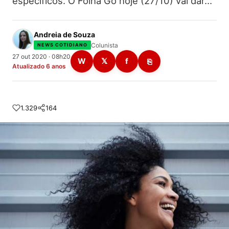
específicos. O Folha Go hoje (27/10) vai dar…
Andreia de Souza
Colunista
NEWS COTIDIANO
27 out 2020 · 08h20
W
𝕏
f
⎘
Atualizado 6 anos
1.329
164