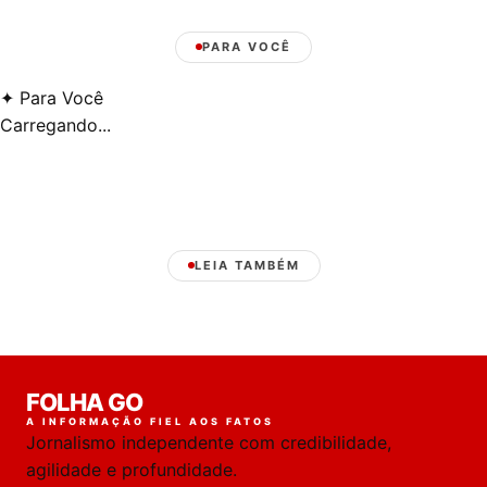
PARA VOCÊ
✦
Para Você
Carregando...
LEIA TAMBÉM
Laura
FOLHA GO
online
A INFORMAÇÃO FIEL AOS FATOS
Jornalismo independente com credibilidade,
HOJE
agilidade e profundidade.