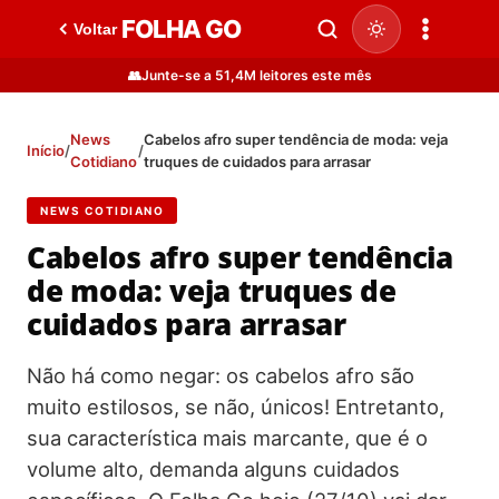
FOLHA GO
Voltar
👥
Junte-se a 51,4M leitores este mês
News
Cabelos afro super tendência de moda: veja
Início
/
/
Cotidiano
truques de cuidados para arrasar
NEWS COTIDIANO
Cabelos afro super tendência
de moda: veja truques de
cuidados para arrasar
Não há como negar: os cabelos afro são
muito estilosos, se não, únicos! Entretanto,
sua característica mais marcante, que é o
volume alto, demanda alguns cuidados