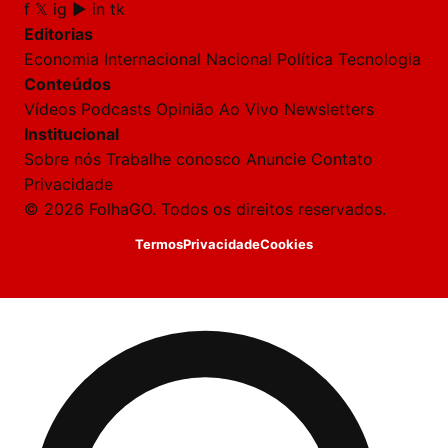
f
𝕏
ig
▶
in
tk
🔒 As
nsagens
Editorias
desta
onversa
Economia
Internacional
Nacional
Política
Tecnologia
são
Conteúdos
rivadas
tre você
Vídeos
Podcasts
Opinião
Ao Vivo
Newsletters
 Laura.
Institucional
Laura
Sobre nós
Trabalhe conosco
Anuncie
Contato
Oi!
Privacidade
👋
© 2026 FolhaGO. Todos os direitos reservados.
Bom
dia!
Termos
Privacidade
Cookies
Sou
a
Laura,
daqui
do
Folha
GO.
O
jornalista
Andreia