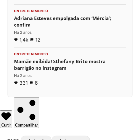
ENTRETENIMENTO
Adriana Esteves empolgada com ‘Mércia’;
confira
Há 2 anos
1,4k
12
ENTRETENIMENTO
Mamãe exibida! Sthefany Brito mostra
barrigão no Instagram
Há 2 anos
331
6
Curtir
Compartilhar