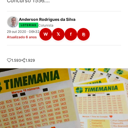
Concurso 1556.…
Anderson Rodrigues da Silva
Colunista
LOTERIAS
29 out 2020 · 06h32
W
𝕏
f
⎘
Atualizado 6 anos
1.593
1.929