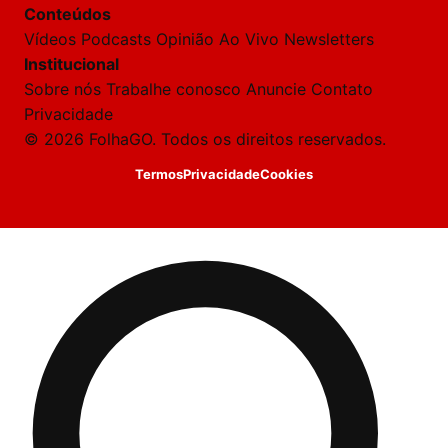
Conteúdos
rivadas
tre você
Vídeos
Podcasts
Opinião
Ao Vivo
Newsletters
 Laura.
Institucional
Laura
Sobre nós
Trabalhe conosco
Anuncie
Contato
Oi!
Privacidade
👋
© 2026 FolhaGO. Todos os direitos reservados.
Boa
noite!
Termos
Privacidade
Cookies
Sou
a
Laura,
daqui
do
Folha
GO.
O
jornalista
Anderson
Rodrigues
da
Silva
acabou