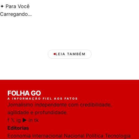
✦
Para Você
Carregando...
LEIA TAMBÉM
Laura
FOLHA GO
online
A INFORMAÇÃO FIEL AOS FATOS
Jornalismo independente com credibilidade,
HOJE
agilidade e profundidade.
f
𝕏
ig
▶
in
tk
🔒 As
nsagens
Editorias
desta
onversa
Economia
Internacional
Nacional
Política
Tecnologia
são