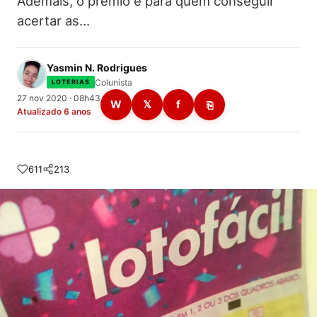
Ademais, o prêmio é para quem conseguir
acertar as…
Yasmin N. Rodrigues
Colunista
LOTERIAS
27 nov 2020 · 08h43
W
𝕏
f
⎘
Atualizado 6 anos
611
213