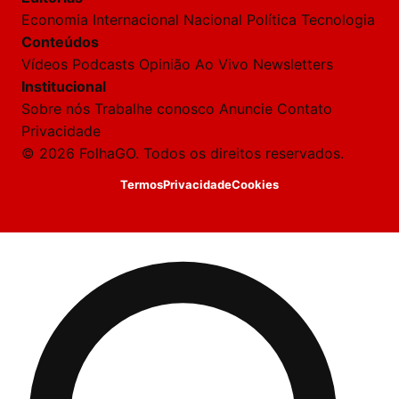
desta
onversa
Economia
Internacional
Nacional
Política
Tecnologia
são
Conteúdos
rivadas
tre você
Vídeos
Podcasts
Opinião
Ao Vivo
Newsletters
 Laura.
Institucional
Laura
Sobre nós
Trabalhe conosco
Anuncie
Contato
Oi!
Privacidade
👋
© 2026 FolhaGO. Todos os direitos reservados.
Boa
noite!
Termos
Privacidade
Cookies
Sou
a
Laura,
daqui
do
Folha
GO.
O
jornalista
Yasmin
N.
Rodrigues