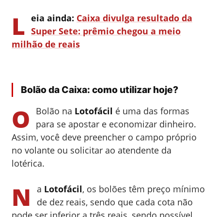
L
eia ainda:
Caixa divulga resultado da
Super Sete: prêmio chegou a meio
milhão de reais
Bolão da Caixa: como utilizar hoje?
O
Bolão na
Lotofácil
é uma das formas
para se apostar e economizar dinheiro.
Assim, você deve preencher o campo próprio
no volante ou solicitar ao atendente da
lotérica.
N
a
Lotofácil
, os bolões têm preço mínimo
de dez reais, sendo que cada cota não
pode ser inferior a três reais, sendo possível