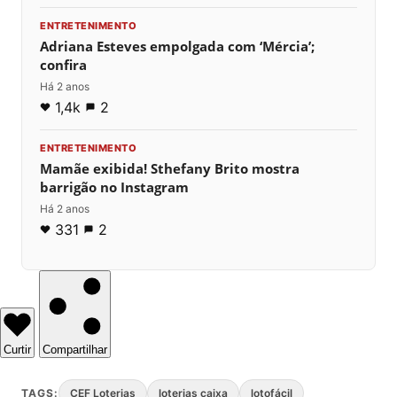
ENTRETENIMENTO
Adriana Esteves empolgada com ‘Mércia’;
confira
Há 2 anos
1,4k
2
ENTRETENIMENTO
Mamãe exibida! Sthefany Brito mostra
barrigão no Instagram
Há 2 anos
331
2
Curtir
Compartilhar
TAGS:
CEF Loterias
loterias caixa
lotofácil