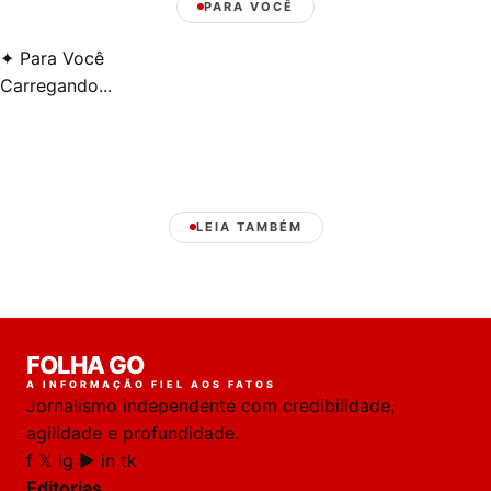
PARA VOCÊ
✦
Para Você
Carregando...
LEIA TAMBÉM
Laura
FOLHA GO
online
A INFORMAÇÃO FIEL AOS FATOS
Jornalismo independente com credibilidade,
HOJE
agilidade e profundidade.
f
𝕏
ig
▶
in
tk
🔒 As
nsagens
Editorias