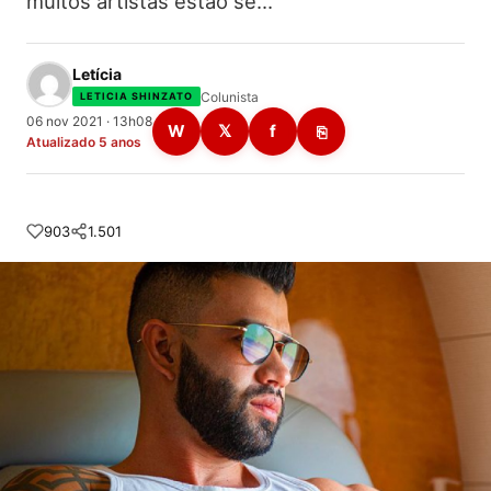
muitos artistas estão se…
Letícia
Colunista
LETICIA SHINZATO
06 nov 2021 · 13h08
W
𝕏
f
⎘
Atualizado 5 anos
903
1.501