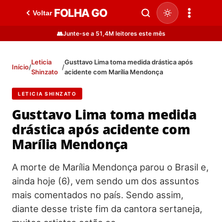
FOLHA GO
Voltar
👥
Junte-se a 51,4M leitores este mês
Leticia
Gusttavo Lima toma medida drástica após
Início
/
/
Shinzato
acidente com Marília Mendonça
LETICIA SHINZATO
Gusttavo Lima toma medida
drástica após acidente com
Marília Mendonça
A morte de Marília Mendonça parou o Brasil e,
ainda hoje (6), vem sendo um dos assuntos
mais comentados no país. Sendo assim,
diante desse triste fim da cantora sertaneja,