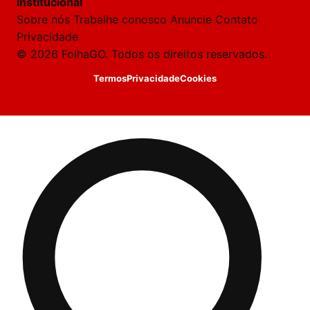
Institucional
Laura
Sobre nós
Trabalhe conosco
Anuncie
Contato
Oi!
Privacidade
👋
© 2026 FolhaGO. Todos os direitos reservados.
Boa
tarde!
Termos
Privacidade
Cookies
Sou
a
Laura,
daqui
do
Folha
GO.
O
jornalista
Letícia
acabou
de
cobrir
essa
matéria
—
e