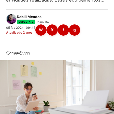
Dablil Mendes
Colunista
ESPECIAIS
05 fev 2024 · 09h46
W
𝕏
f
⎘
Atualizado 2 anos
1.199
1.599