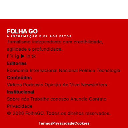
Laura
FOLHA GO
online
A INFORMAÇÃO FIEL AOS FATOS
Jornalismo independente com credibilidade,
HOJE
agilidade e profundidade.
f
𝕏
ig
▶
in
tk
🔒 As
nsagens
Editorias
desta
onversa
Economia
Internacional
Nacional
Política
Tecnologia
são
Conteúdos
rivadas
tre você
Vídeos
Podcasts
Opinião
Ao Vivo
Newsletters
 Laura.
Institucional
Laura
Sobre nós
Trabalhe conosco
Anuncie
Contato
Oi!
Privacidade
👋
© 2026 FolhaGO. Todos os direitos reservados.
Bom
dia!
Termos
Privacidade
Cookies
Sou