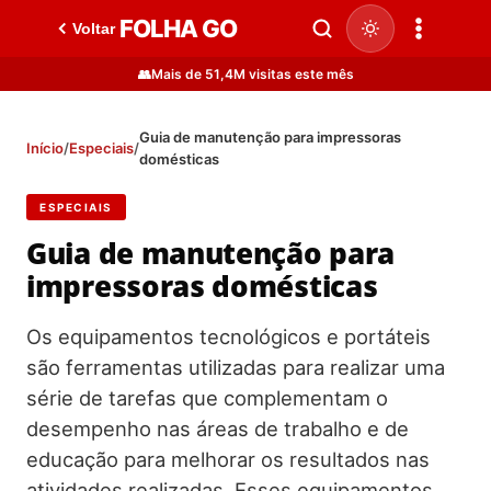
FOLHA GO
Voltar
👥
Mais de 51,4M visitas este mês
Guia de manutenção para impressoras
Início
/
Especiais
/
domésticas
ESPECIAIS
Guia de manutenção para
impressoras domésticas
Os equipamentos tecnológicos e portáteis
são ferramentas utilizadas para realizar uma
série de tarefas que complementam o
desempenho nas áreas de trabalho e de
educação para melhorar os resultados nas
atividades realizadas. Esses equipamentos…