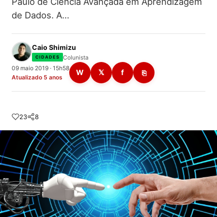
Paulo de Ciência Avançada em Aprendizagem
de Dados. A…
Caio Shimizu
Colunista
CIDADES
09 maio 2019 · 15h58
W
𝕏
f
⎘
Atualizado 5 anos
23
8