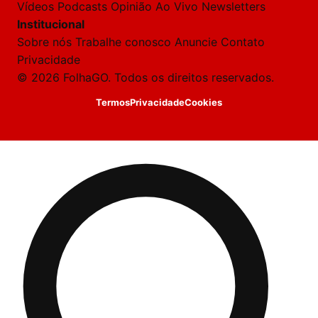
Vídeos
Podcasts
Opinião
Ao Vivo
Newsletters
 Laura.
Institucional
Laura
Sobre nós
Trabalhe conosco
Anuncie
Contato
Oi!
Privacidade
👋
© 2026 FolhaGO. Todos os direitos reservados.
Boa
tarde!
Termos
Privacidade
Cookies
Sou
a
Laura,
daqui
do
Folha
GO.
O
jornalista
Caio
Shimizu
acabou
de
cobrir
essa