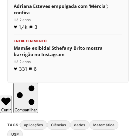
Adriana Esteves empolgada com ‘Mércia’;
confira
Há 2 anos
1,4k
3
ENTRETENIMENTO
Mamãe exibida! Sthefany Brito mostra
barrigão no Instagram
Há 2 anos
331
6
Curtir
Compartilhar
TAGS:
aplicações
Ciências
dados
Matemática
USP