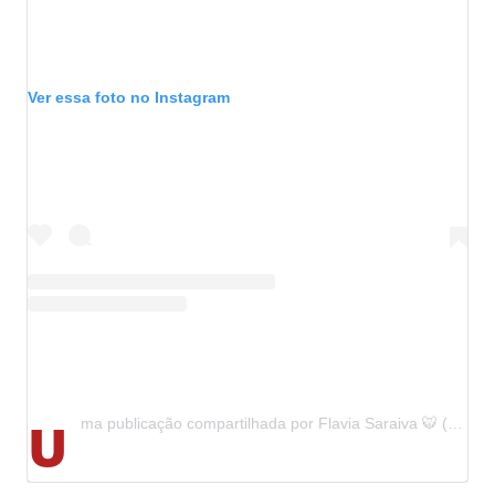
Ver essa foto no Instagram
U
ma publicação compartilhada por Flavia Saraiva 🐯 (@flavialopessaraiva)