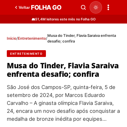
FOLHA GO
Voltar
👥
51,4M leitores este mês no Folha GO
Musa do Tinder, Flavia Saraiva enfrenta
Início
/
Entretenimento
/
desafio; confira
ENTRETENIMENTO
Musa do Tinder, Flavia Saraiva
enfrenta desafio; confira
São José dos Campos-SP, quinta-feira, 5 de
setembro de 2024, por Marcos Eduardo
Carvalho – A ginasta olímpica Flavia Saraiva,
24, encara um novo desafio após conquistar a
medalha de bronze inédita por equipes…