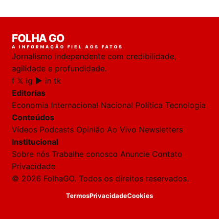
Laura
FOLHA GO
online
A INFORMAÇÃO FIEL AOS FATOS
Jornalismo independente com credibilidade,
HOJE
agilidade e profundidade.
f
𝕏
ig
▶
in
tk
🔒 As
nsagens
Editorias
desta
onversa
Economia
Internacional
Nacional
Política
Tecnologia
são
Conteúdos
rivadas
tre você
Vídeos
Podcasts
Opinião
Ao Vivo
Newsletters
 Laura.
Institucional
Laura
Sobre nós
Trabalhe conosco
Anuncie
Contato
Oi!
Privacidade
👋
© 2026 FolhaGO. Todos os direitos reservados.
Boa
tarde!
Termos
Privacidade
Cookies
Sou
a
Laura,