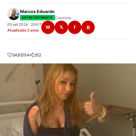
Marcos Eduardo
Colunista
ENTRETENIMENTO
05 set 2024 · 20h17
W
𝕏
f
⎘
Atualizado 2 anos
343
54
352