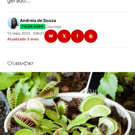
gerado…
Andreia de Souza
Colunista
FOLHA AGRO
13 maio 2023 · 09h37
W
𝕏
f
⎘
Atualizado 3 anos
1.455
167