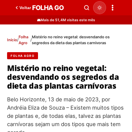
FOLHA GO
Voltar
👥
Mais de 51,4M visitas este mês
Folha
Mistério no reino vegetal: desvendando os
Início
/
/
Agro
segredos da dieta das plantas carnívoras
FOLHA AGRO
Mistério no reino vegetal:
desvendando os segredos da
dieta das plantas carnívoras
Belo Horizonte, 13 de maio de 2023, por
Andréia Eliza de Souza – Existem muitos tipos
de plantas e, de todas elas, talvez as plantas
carnívoras sejam um dos tipos que mais tem