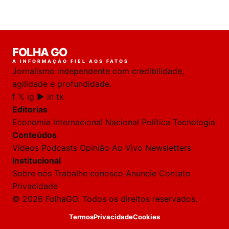
Laura
FOLHA GO
online
A INFORMAÇÃO FIEL AOS FATOS
Jornalismo independente com credibilidade,
HOJE
agilidade e profundidade.
f
𝕏
ig
▶
in
tk
🔒 As
nsagens
Editorias
desta
onversa
Economia
Internacional
Nacional
Política
Tecnologia
são
Conteúdos
rivadas
tre você
Vídeos
Podcasts
Opinião
Ao Vivo
Newsletters
 Laura.
Institucional
Laura
Sobre nós
Trabalhe conosco
Anuncie
Contato
Oi!
Privacidade
👋
© 2026 FolhaGO. Todos os direitos reservados.
Bom
dia!
Termos
Privacidade
Cookies
Sou