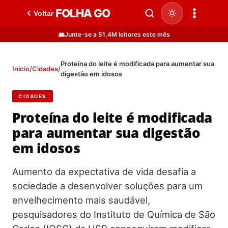
FOLHA GO
Voltar
👥
Junte-se a 51,4M leitores este mês
Proteína do leite é modificada para aumentar sua
Início
/
Cidades
/
digestão em idosos
CIDADES
Proteína do leite é modificada
para aumentar sua digestão
em idosos
Aumento da expectativa de vida desafia a
sociedade a desenvolver soluções para um
envelhecimento mais saudável,
pesquisadores do Instituto de Química de São