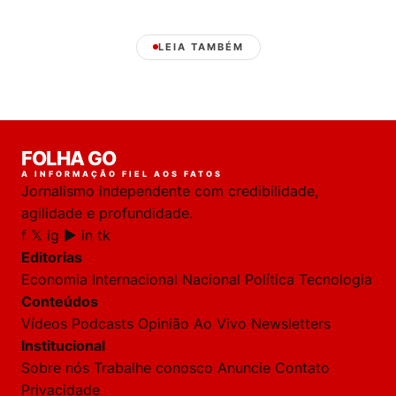
LEIA TAMBÉM
Laura
FOLHA GO
online
A INFORMAÇÃO FIEL AOS FATOS
Jornalismo independente com credibilidade,
HOJE
agilidade e profundidade.
f
𝕏
ig
▶
in
tk
🔒 As
nsagens
Editorias
desta
onversa
Economia
Internacional
Nacional
Política
Tecnologia
são
Conteúdos
rivadas
tre você
Vídeos
Podcasts
Opinião
Ao Vivo
Newsletters
 Laura.
Institucional
Laura
Sobre nós
Trabalhe conosco
Anuncie
Contato
Oi!
Privacidade