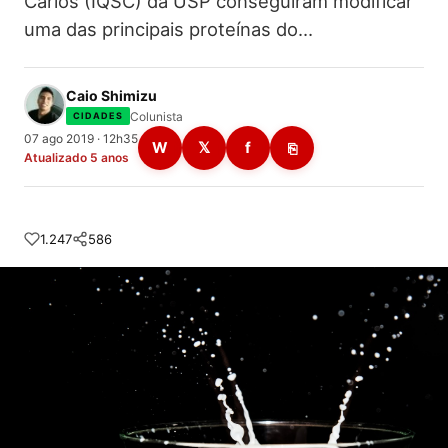
Carlos (IQSC) da USP conseguiram modificar
uma das principais proteínas do…
Caio Shimizu
Colunista
CIDADES
07 ago 2019 · 12h35
W
𝕏
f
⎘
Atualizado 5 anos
1.247
586