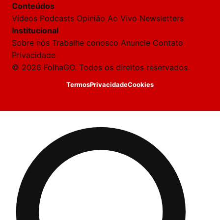
Conteúdos
rivadas
tre você
Vídeos
Podcasts
Opinião
Ao Vivo
Newsletters
 Laura.
Institucional
Laura
Sobre nós
Trabalhe conosco
Anuncie
Contato
Oi!
Privacidade
👋
© 2026 FolhaGO. Todos os direitos reservados.
Boa
noite!
Termos
Privacidade
Cookies
Sou
a
Laura,
daqui
do
Folha
GO.
O
jornalista
Yasmin
Karoline
acabou
de
cobrir