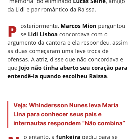
“memória” do eliminado
Lucas Selfie
, amigo
da Lidi e par romântico da Raissa.
P
osteriormente,
Marcos Mion
perguntou
se
Lidi Lisboa
concordava com o
argumento da cantora e ela respondeu, assim
as duas começaram uma leve troca de
ofensas. A atriz, disse que não concordava e
que
Jojo não tinha aberto seu coração para
entendê-la quando escolheu Raissa
.
Veja: Whindersson Nunes leva Maria
Lina para conhecer seus pais e
internautas respondem “Não combina”
o entanto, a
funkeira
pediu para se