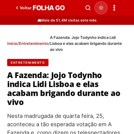
FOLHA GO
Voltar
👥
Mais de 51,4M visitas este mês
A Fazenda: Jojo Todynho indica Lidi
Início
/
Entretenimento
/
Lisboa e elas acabam brigando durante
ao vivo
ENTRETENIMENTO
A Fazenda: Jojo Todynho
indica Lidi Lisboa e elas
acabam brigando durante ao
vivo
Nesta madrugada de quarta feira, 25,
aconteceu a tão esperada votação em A
Fazenda e, como dizem os telespectadores,