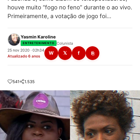
houve muito “fogo no feno” durante o ao vivo.
Primeiramente, a votação de jogo foi…
Yasmin Karoline
Colunista
ENTRETENIMENTO
25 nov 2020 · 02h34
W
𝕏
f
⎘
Atualizado 6 anos
541
1.535