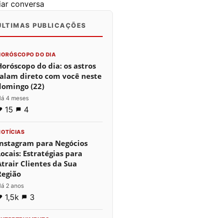
ciar conversa
ÚLTIMAS PUBLICAÇÕES
0
0
0
HORÓSCOPO DO DIA
Horóscopo do dia: os astros
falam direto com você neste
domingo (22)
á 4 meses
15
4
NOTÍCIAS
Instagram para Negócios
Locais: Estratégias para
Atrair Clientes da Sua
Região
á 2 anos
1,5k
3