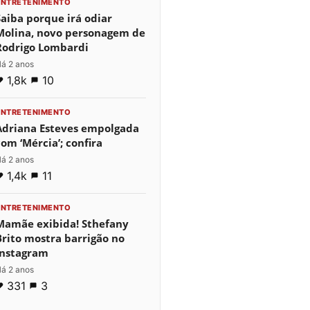
ENTRETENIMENTO
Saiba porque irá odiar
Molina, novo personagem de
Rodrigo Lombardi
á 2 anos
1,8k
10
ENTRETENIMENTO
Adriana Esteves empolgada
com ‘Mércia’; confira
á 2 anos
1,4k
11
ENTRETENIMENTO
Mamãe exibida! Sthefany
Brito mostra barrigão no
Instagram
á 2 anos
331
3