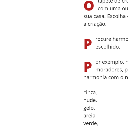
O
tapete de cr
com uma ou 
sua casa. Escolha
a criação.
P
rocure harmo
escolhido.
P
or exemplo, 
moradores, p
harmonia com o re
cinza,
nude,
gelo,
areia,
verde,