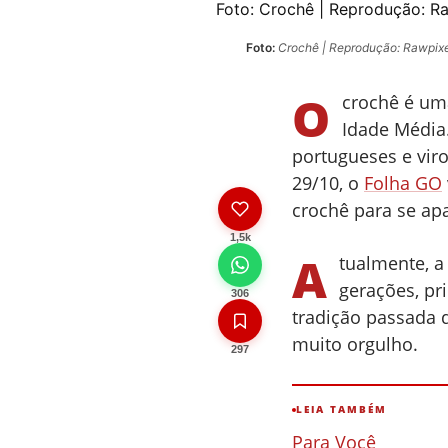
Foto:
Crochê | Reprodução: Ra
Foto:
Crochê | Reprodução: Rawpixe
O
crochê é uma
Idade Média.
portugueses e vir
29/10, o
Folha GO
crochê para se ap
1,5k
A
tualmente, a
gerações, pr
306
tradição passada d
muito orgulho.
297
LEIA TAMBÉM
Para Você