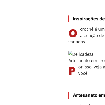
Inspirações d
O
crochê é um 
a criação de
variadas.
Artesanato em croc
P
or isso, vej
você!
Artesanato em