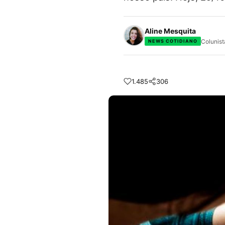
Aline Mesquita
Colunist
NEWS COTIDIANO
1.485
306