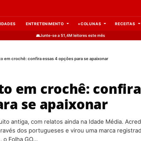
IDADES
ENTRETENIMENTO
+COLUNAS
RECEITAS
👥
Junte-se a 51,4M leitores este mês
o em crochê: confira essas 4 opções para se apaixonar
o em crochê: confira
ara se apaixonar
ito antiga, com relatos ainda na Idade Média. Acred
través dos portugueses e virou uma marca registra
0, o Folha GO…