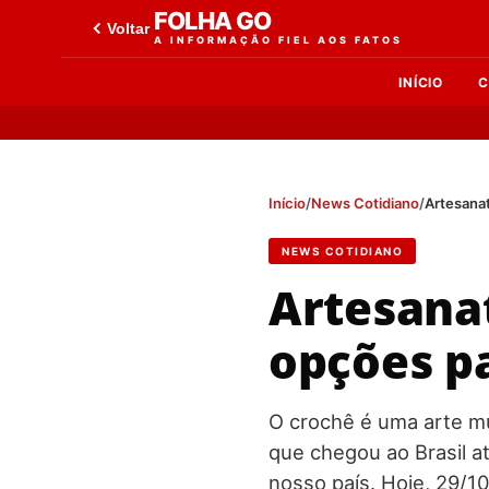
FOLHA GO
Voltar
A INFORMAÇÃO FIEL AOS FATOS
INÍCIO
C
Início
/
News Cotidiano
/
Artesanat
NEWS COTIDIANO
Artesanat
opções p
O crochê é uma arte mu
que chegou ao Brasil a
nosso país. Hoje, 29/1