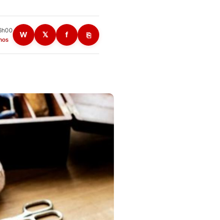
16h00
W
𝕏
f
⎘
nos