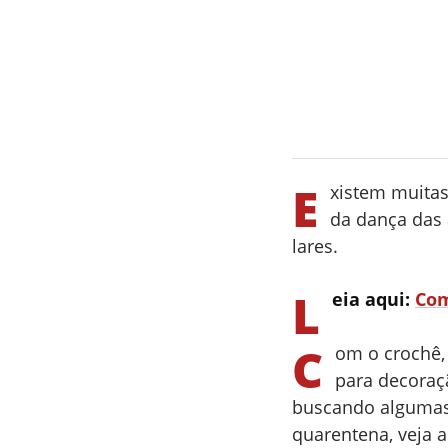
E
xistem muita
da dança das 
lares.
L
eia aqui:
Com
C
om o crochê, 
para decoraç
buscando algumas 
quarentena, veja a