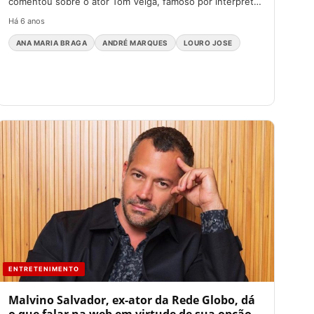
comentou sobre o ator Tom Veiga, famoso por interpretar
o...
Há 6 anos
ANA MARIA BRAGA
ANDRÉ MARQUES
LOURO JOSE
ENTRETENIMENTO
Malvino Salvador, ex-ator da Rede Globo, dá