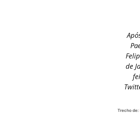
Após
Pae
Feli
de J
fe
Twitt
Trecho de: