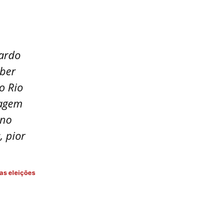
uardo
uber
o Rio
tagem
 no
, pior
as eleições