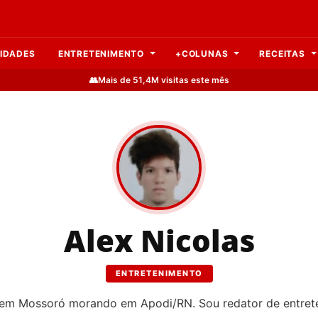
IDADES
ENTRETENIMENTO
+COLUNAS
RECEITAS
👥
Mais de 51,4M visitas este mês
Alex Nicolas
ENTRETENIMENTO
em Mossoró morando em Apodi/RN. Sou redator de entret