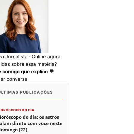
ra
Jornalista · Online agora
idas sobre essa matéria?
e comigo que explico 💬
ciar conversa
ÚLTIMAS PUBLICAÇÕES
0
0
0
HORÓSCOPO DO DIA
Horóscopo do dia: os astros
falam direto com você neste
domingo (22)