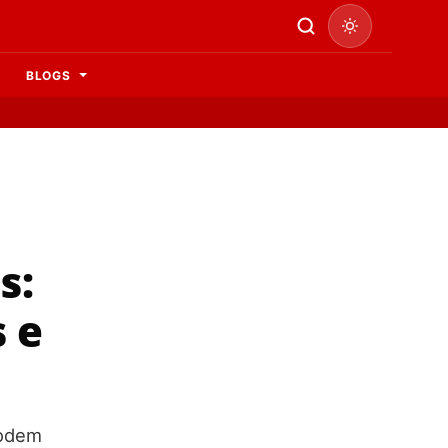
BLOGS
s:
 e
podem