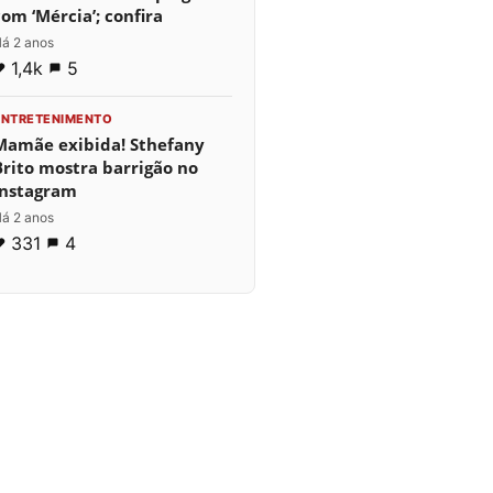
com ‘Mércia’; confira
á 2 anos
1,4k
5
ENTRETENIMENTO
Mamãe exibida! Sthefany
Brito mostra barrigão no
Instagram
á 2 anos
331
4