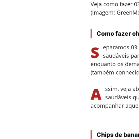
Veja como fazer 0
(Imagem: GreenM
Como fazer ch
S
eparamos 03 r
saudáveis par
enquanto os demai
(também conhecid
A
ssim, veja a
saudáveis qu
acompanhar aquela
Chips de bana