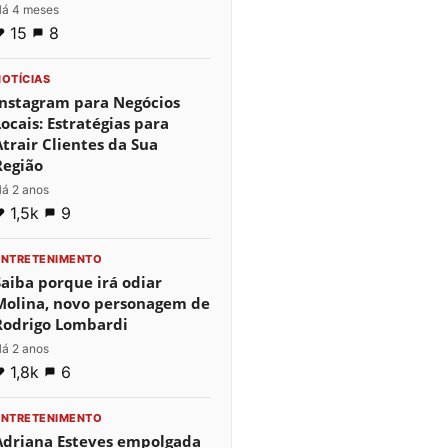
á 4 meses
15
8
NOTÍCIAS
Instagram para Negócios
Locais: Estratégias para
Atrair Clientes da Sua
Região
á 2 anos
1,5k
9
ENTRETENIMENTO
Saiba porque irá odiar
Molina, novo personagem de
Rodrigo Lombardi
á 2 anos
1,8k
6
ENTRETENIMENTO
Adriana Esteves empolgada