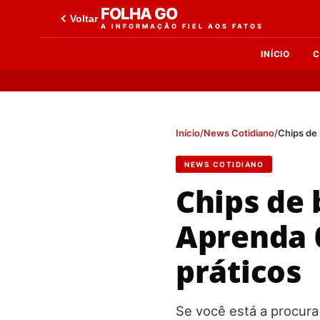
FOLHA GO
Voltar
A INFORMAÇÃO FIEL AOS FATOS
INÍCIO
C
Início
/
News Cotidiano
/
Chips de 
NEWS COTIDIANO
Chips de 
Aprenda 0
práticos
Se você está a procur