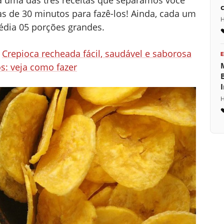
da uma das três receitas que separamos você
s de 30 minutos para fazê-los! Ainda, cada um
H
dia 05 porções grandes.
:
Crepioca recheada fácil, saudável e saborosa
s: veja como fazer
H