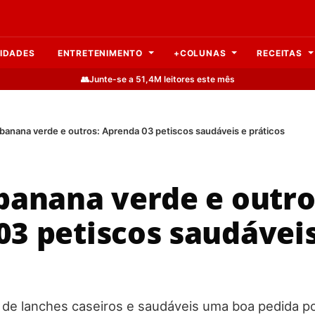
IDADES
ENTRETENIMENTO
+COLUNAS
RECEITAS
👥
Junte-se a 51,4M leitores este mês
banana verde e outros: Aprenda 03 petiscos saudáveis e práticos
banana verde e outro
3 petiscos saudáveis
a de lanches caseiros e saudáveis uma boa pedida 