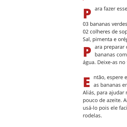
P
ara fazer ess
03 bananas verdes 
02 colheres de sop
Sal, pimenta e oré
P
ara preparar
bananas com 
água. Deixe-as no 
E
ntão, espere e
as bananas e
Aliás, para ajudar
pouco de azeite. 
usá-lo pois ele fa
rodelas.