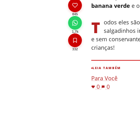
banana verde
e o
845
T
odos eles são
salgadinhos i
1,7k
e sem conservantes
crianças!
332
LEIA TAMBÉM
Para Você
0
0