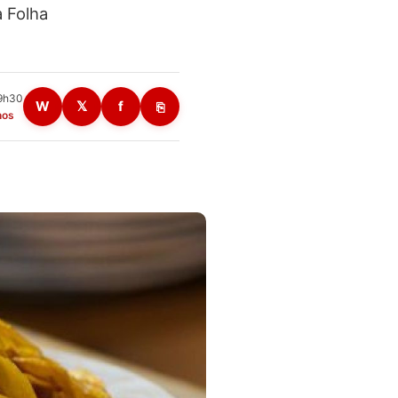
a Folha
09h30
W
𝕏
f
⎘
nos