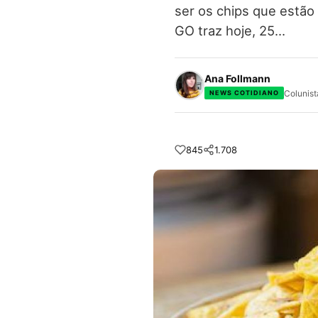
ser os chips que estão
GO traz hoje, 25…
Ana Follmann
Colunist
NEWS COTIDIANO
845
1.708