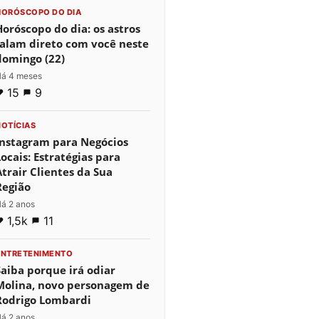
HORÓSCOPO DO DIA
Horóscopo do dia: os astros
falam direto com você neste
domingo (22)
á 4 meses
15
9
NOTÍCIAS
Instagram para Negócios
Locais: Estratégias para
Atrair Clientes da Sua
Região
á 2 anos
1,5k
11
ENTRETENIMENTO
Saiba porque irá odiar
Molina, novo personagem de
Rodrigo Lombardi
á 2 anos