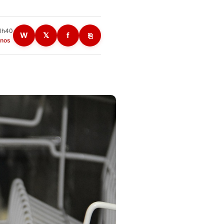
11h40
W
𝕏
f
⎘
anos