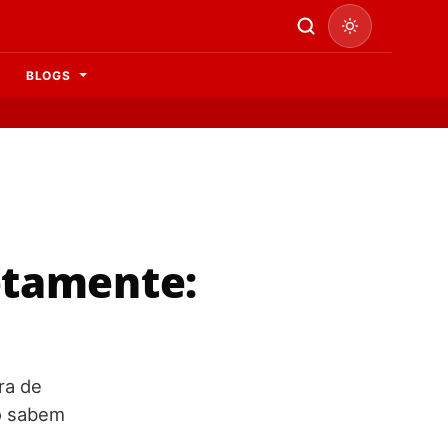
BLOGS
etamente:
ra de
ão sabem