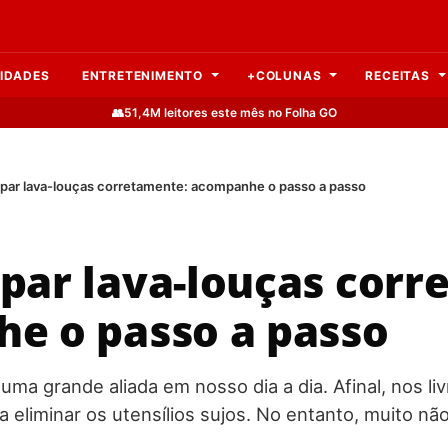
IDADES
ENTRETENIMENTO
+COLUNAS
RECEITAS
👥
51,4M leitores este mês no Folha GO
par lava-louças corretamente: acompanhe o passo a passo
par lava-louças corr
e o passo a passo
 uma grande aliada em nosso dia a dia. Afinal, nos liv
a eliminar os utensílios sujos. No entanto, muito n