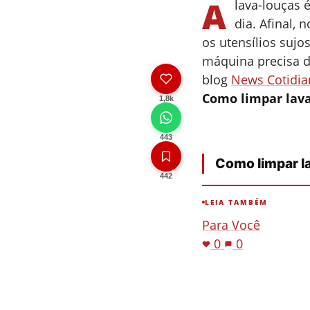
A
lava-louças 
dia. Afinal, 
os utensílios suj
máquina precisa d
blog
News Cotidia
Como limpar lava
1,8k
443
Como limpar l
442
LEIA TAMBÉM
Para Você
0
0