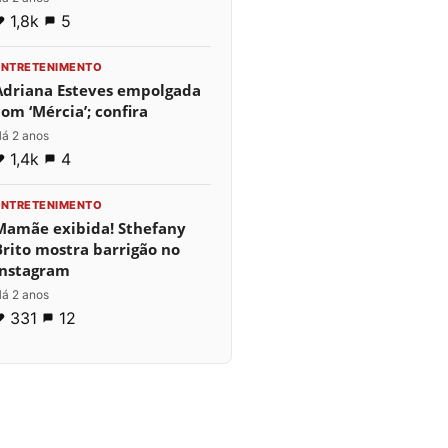
1,8k
5
ENTRETENIMENTO
Adriana Esteves empolgada
com ‘Mércia’; confira
á 2 anos
1,4k
4
ENTRETENIMENTO
Mamãe exibida! Sthefany
Brito mostra barrigão no
Instagram
á 2 anos
331
12