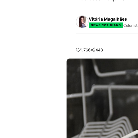
Vitória Magalhães
Colunist
NEWS COTIDIANO
1.766
443