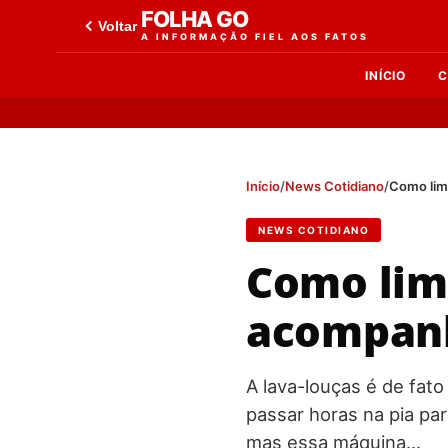
FOLHA GO
Voltar
A INFORMAÇÃO FIEL AOS FATOS
INÍCIO
C
Início
/
News Cotidiano
/
Como lim
NEWS COTIDIANO
Como lim
acompanh
A lava-louças é de fato
passar horas na pia par
mas essa máquina…