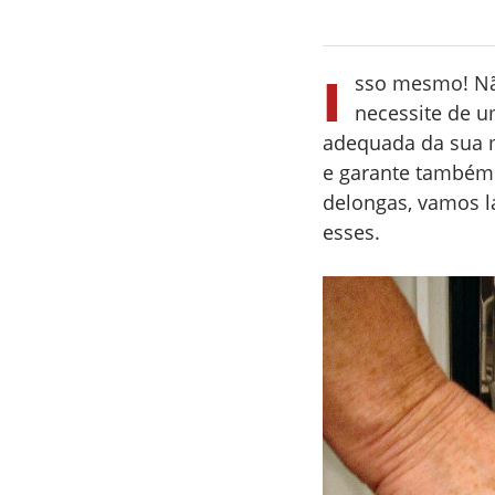
I
sso mesmo! Nã
necessite de 
adequada da sua m
e garante també
delongas, vamos lá
esses.