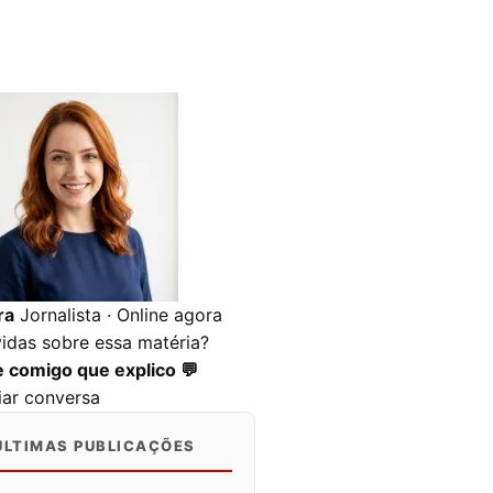
ra
Jornalista · Online agora
idas sobre essa matéria?
e comigo que explico 💬
ciar conversa
ÚLTIMAS PUBLICAÇÕES
0
0
0