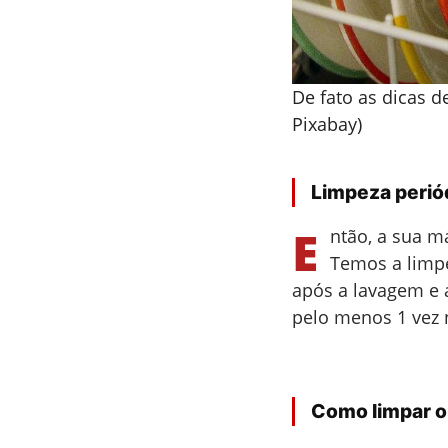
De fato as dicas d
Pixabay)
Limpeza perió
E
ntão, a sua m
Temos a limpez
após a lavagem e a
pelo menos 1 vez 
Como limpar o 