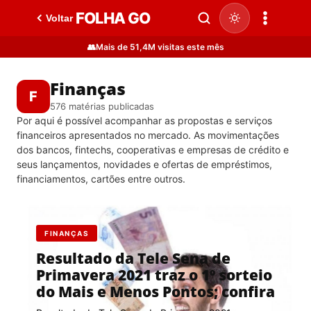
FOLHA GO
Voltar
👥
Mais de 51,4M visitas este mês
Finanças
F
576 matérias publicadas
Por aqui é possível acompanhar as propostas e serviços
financeiros apresentados no mercado. As movimentações
dos bancos, fintechs, cooperativas e empresas de crédito e
seus lançamentos, novidades e ofertas de empréstimos,
financiamentos, cartões entre outros.
FINANÇAS
Resultado da Tele Sena de
Primavera 2021 traz o 1º sorteio
do Mais e Menos Pontos; confira