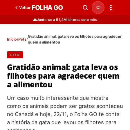
FOLHA GO
Voltar
👥
Junte-se a 51,4M leitores este mês
Gratidão animal: gata leva os filhotes para agradecer
Início
/
Pets
/
quem a alimentou
PETS
Gratidão animal: gata leva os
filhotes para agradecer quem
a alimentou
Um caso muito interessante que mostra
como os animais podem ser gratos aconteceu
no Canadá e hoje, 22/11, o Folha GO te conta
a história da gata que levou os filhotes para