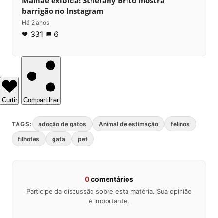
Mamãe exibida! Sthefany Brito mostra
barrigão no Instagram
Há 2 anos
331
6
Curtir
Compartilhar
TAGS:
adoção de gatos
Animal de estimação
felinos
filhotes
gata
pet
0
comentários
Participe da discussão sobre esta matéria. Sua opinião
é importante.