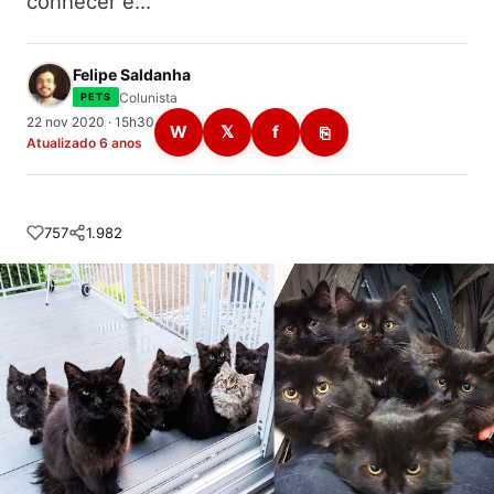
conhecer e…
Felipe Saldanha
Colunista
PETS
22 nov 2020 · 15h30
W
𝕏
f
⎘
Atualizado 6 anos
757
1.982