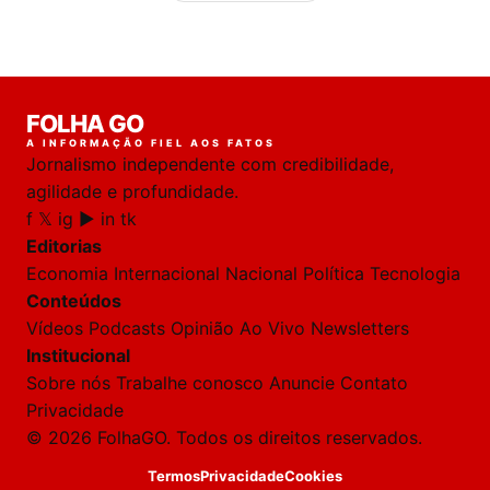
Laura
FOLHA GO
online
A INFORMAÇÃO FIEL AOS FATOS
Jornalismo independente com credibilidade,
HOJE
agilidade e profundidade.
f
𝕏
ig
▶
in
tk
🔒 As
nsagens
Editorias
desta
onversa
Economia
Internacional
Nacional
Política
Tecnologia
são
Conteúdos
rivadas
tre você
Vídeos
Podcasts
Opinião
Ao Vivo
Newsletters
 Laura.
Institucional
Laura
Sobre nós
Trabalhe conosco
Anuncie
Contato
Oi!
Privacidade
👋
© 2026 FolhaGO. Todos os direitos reservados.
Boa
noite!
Termos
Privacidade
Cookies
Sou