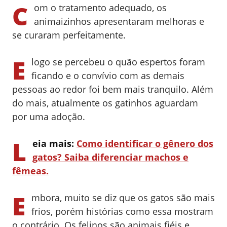
C
om o tratamento adequado, os
animaizinhos apresentaram melhoras e
se curaram perfeitamente.
E
logo se percebeu o quão espertos foram
ficando e o convívio com as demais
pessoas ao redor foi bem mais tranquilo. Além
do mais, a
tualmente os gatinhos aguardam
por uma adoção.
L
eia mais:
Como identificar o gênero dos
gatos? Saiba diferenciar machos e
fêmeas.
E
mbora, muito se diz que os gatos são mais
frios, porém histórias como essa mostram
o contrário. Os felinos são animais fiéis e