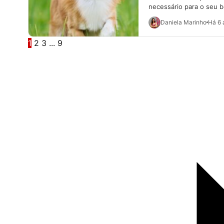
necessário para o seu b
Daniela Marinho
Há 6 
1
2
3
...
9