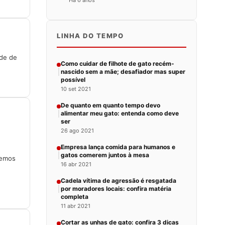
Há 6 anos
LINHA DO TEMPO
de de
Como cuidar de filhote de gato recém-
nascido sem a mãe; desafiador mas super
possível
10 set 2021
De quanto em quanto tempo devo
alimentar meu gato: entenda como deve
ser
26 ago 2021
Empresa lança comida para humanos e
gatos comerem juntos à mesa
bemos
16 abr 2021
Cadela vítima de agressão é resgatada
por moradores locais: confira matéria
completa
11 abr 2021
Cortar as unhas de gato: confira 3 dicas