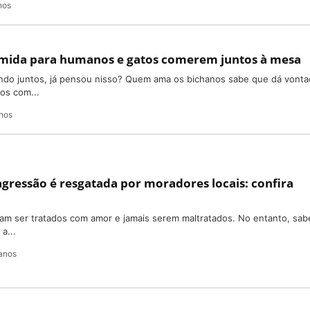
nos
mida para humanos e gatos comerem juntos à mesa
do juntos, já pensou nisso? Quem ama os bichanos sabe que dá vonta
os com...
nos
agressão é resgatada por moradores locais: confira
iam ser tratados com amor e jamais serem maltratados. No entanto, sa
a...
anos