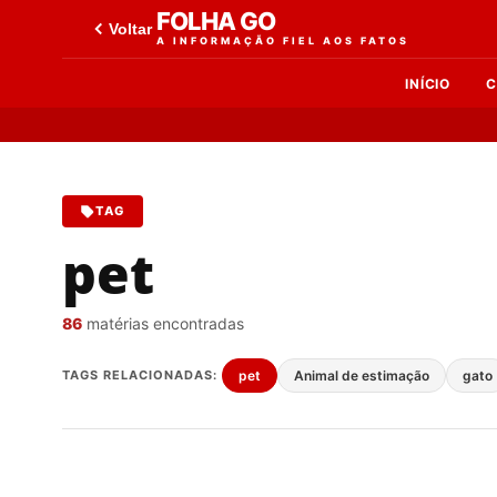
FOLHA GO
Voltar
A INFORMAÇÃO FIEL AOS FATOS
INÍCIO
C
TAG
pet
86
matérias encontradas
TAGS RELACIONADAS:
pet
Animal de estimação
gato