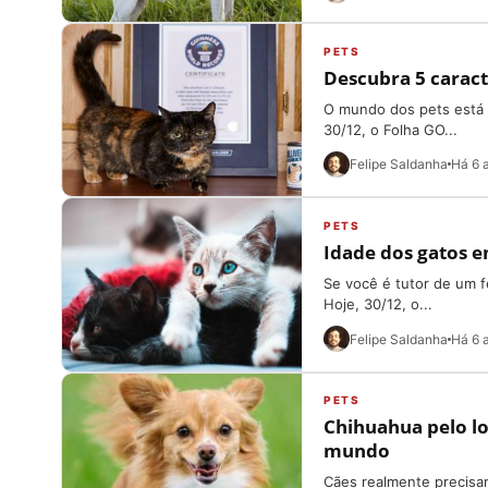
PETS
Descubra 5 caract
O mundo dos pets está r
30/12, o Folha GO...
Felipe Saldanha
Há 6 
PETS
Idade dos gatos 
Se você é tutor de um f
Hoje, 30/12, o...
Felipe Saldanha
Há 6 
PETS
Chihuahua pelo lo
mundo
Cães realmente precisa