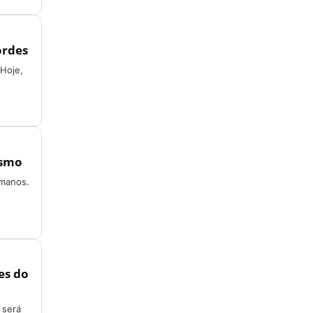
ordes
 Hoje,
esmo
umanos.
es do
 será