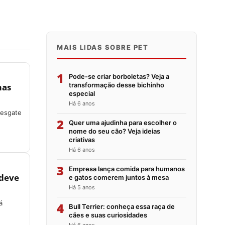
MAIS LIDAS SOBRE PET
1
Pode-se criar borboletas? Veja a
transformação desse bichinho
mas
especial
Há 6 anos
resgate
2
Quer uma ajudinha para escolher o
nome do seu cão? Veja ideias
criativas
Há 6 anos
3
Empresa lança comida para humanos
 deve
e gatos comerem juntos à mesa
Há 5 anos
á
4
Bull Terrier: conheça essa raça de
cães e suas curiosidades