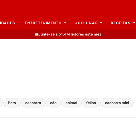
IDADES
ENTRETENIMENTO
+COLUNAS
RECEITAS
👥
Junte-se a 51,4M leitores este mês
Pets
cachorro
cão
animal
felino
cachorro mini