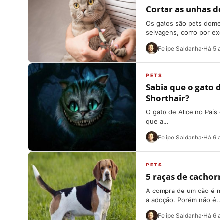
Cortar as unhas d
Os gatos são pets dome
selvagens, como por exe
Felipe Saldanha
Há 5 
PETS
Sabia que o gato d
Shorthair?
O gato de Alice no País
que a...
Felipe Saldanha
Há 6 
PETS
5 raças de cacho
A compra de um cão é m
a adoção. Porém não é..
Felipe Saldanha
Há 6 