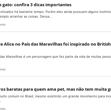
e gato: confira 3 dicas importantes
sticados há bastante tempo. Porém eles ainda possuem alguns instint
mplo arranhar as coisas. Dessa...
anos
e Alice no País das Maravilhas foi inspirado no British
 das Maravilhas é um personagem que fez parte da vida de muitas pesso
anos
rros baratas para quem ama pet, mas não tem muita 
uito comum no Brasil, mesmo existindo um grande movimento para ince
.
anos