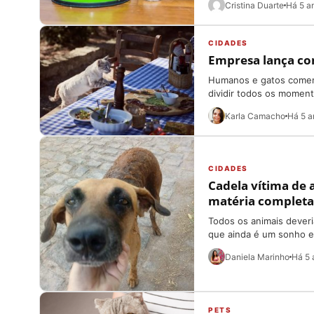
Cristina Duarte
Há 5 a
CIDADES
Empresa lança co
Humanos e gatos comen
dividir todos os moment
Karla Camacho
Há 5 a
CIDADES
Cadela vítima de 
matéria completa
Todos os animais dever
que ainda é um sonho e 
Daniela Marinho
Há 5 
PETS