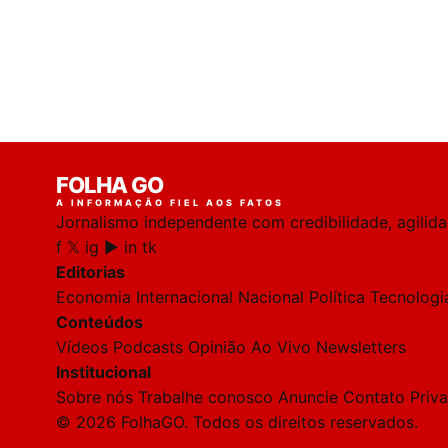
FOLHA GO
A INFORMAÇÃO FIEL AOS FATOS
Jornalismo independente com credibilidade, agilid
f
𝕏
ig
▶
in
tk
Editorias
Economia
Internacional
Nacional
Política
Tecnologi
Conteúdos
Vídeos
Podcasts
Opinião
Ao Vivo
Newsletters
Institucional
Sobre nós
Trabalhe conosco
Anuncie
Contato
Priv
© 2026 FolhaGO. Todos os direitos reservados.