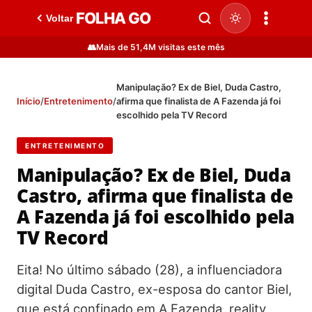
FOLHA GO
Voltar
👥
Mais de 51,4M visitas este mês
Manipulação? Ex de Biel, Duda Castro,
Início
/
Entretenimento
/
afirma que finalista de A Fazenda já foi
escolhido pela TV Record
ENTRETENIMENTO
Manipulação? Ex de Biel, Duda
Castro, afirma que finalista de
A Fazenda já foi escolhido pela
TV Record
Eita! No último sábado (28), a influenciadora
digital Duda Castro, ex-esposa do cantor Biel,
que está confinado em A Fazenda, reality