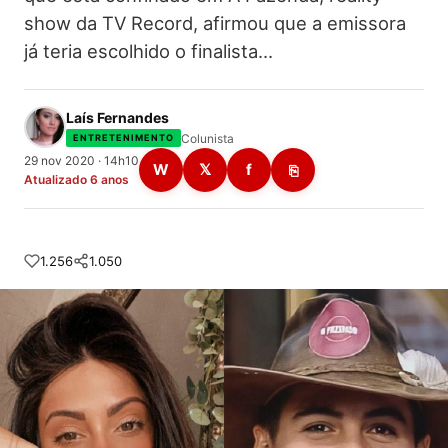
show da TV Record, afirmou que a emissora
já teria escolhido o finalista…
Laís Fernandes
Colunista
ENTRETENIMENTO
29 nov 2020 · 14h10
W
𝕏
f
⎘
Atualizado 6 anos
1.256
1.050