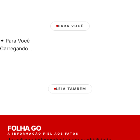
PARA VOCÊ
✦
Para Você
Carregando...
LEIA TAMBÉM
Laura
FOLHA GO
online
A INFORMAÇÃO FIEL AOS FATOS
Jornalismo independente com credibilidade,