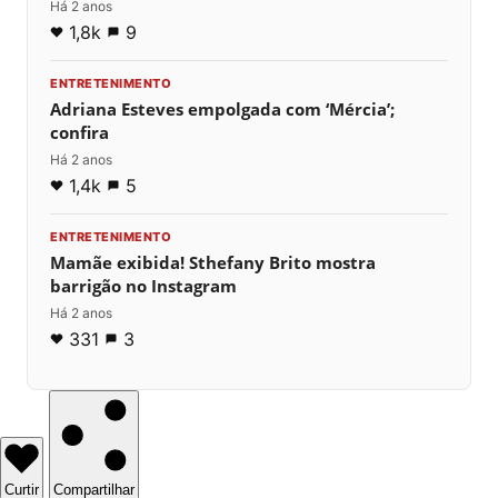
Há 2 anos
1,8k
9
ENTRETENIMENTO
Adriana Esteves empolgada com ‘Mércia’;
confira
Há 2 anos
1,4k
5
ENTRETENIMENTO
Mamãe exibida! Sthefany Brito mostra
barrigão no Instagram
Há 2 anos
331
3
Curtir
Compartilhar