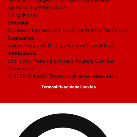
HOJE
agilidade e profundidade.
f
𝕏
ig
▶
in
tk
🔒 As
nsagens
Editorias
desta
onversa
Economia
Internacional
Nacional
Política
Tecnologia
são
Conteúdos
rivadas
tre você
Vídeos
Podcasts
Opinião
Ao Vivo
Newsletters
 Laura.
Institucional
Laura
Sobre nós
Trabalhe conosco
Anuncie
Contato
Oi!
Privacidade
👋
© 2026 FolhaGO. Todos os direitos reservados.
Bom
dia!
Termos
Privacidade
Cookies
Sou
a
Laura,
daqui
do
Folha
GO.
O