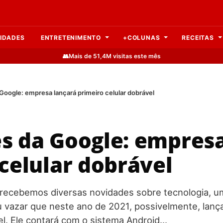
IDADES
ENTRETENIMENTO
+COLUNAS
RECEITAS
👥
Mais de 51,4M visitas este mês
Google: empresa lançará primeiro celular dobrável
s da Google: empresa
celular dobrável
recebemos diversas novidades sobre tecnologia, u
u vazar que neste ano de 2021, possivelmente, lanç
vel. Ele contará com o sistema Android…