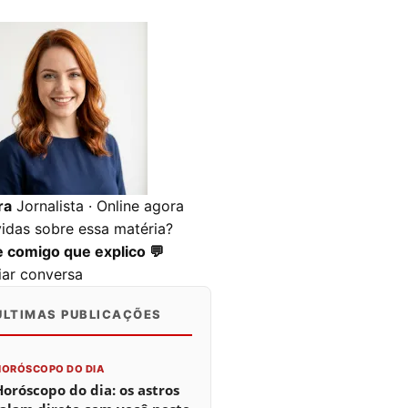
ra
Jornalista · Online agora
idas sobre essa matéria?
e comigo que explico 💬
ciar conversa
ÚLTIMAS PUBLICAÇÕES
0
0
0
HORÓSCOPO DO DIA
Horóscopo do dia: os astros