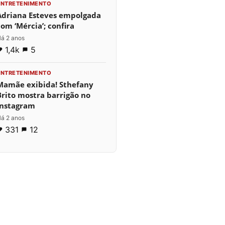
ENTRETENIMENTO
Adriana Esteves empolgada
com ‘Mércia’; confira
á 2 anos
1,4k
5
ENTRETENIMENTO
Mamãe exibida! Sthefany
Brito mostra barrigão no
Instagram
á 2 anos
331
12