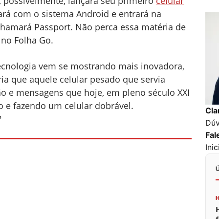
, possivelmente, lançará seu primeiro
celular
ará com o sistema Android e entrará na
 chamará Passport. Não perca essa matéria de
i no Folha Go.
tecnologia vem se mostrando mais inovadora,
a que aquele celular pesado que servia
ão e mensagens que hoje, em pleno século XXI
 e fazendo um celular dobrável.
Cla
?
Dúv
Fal
Ini