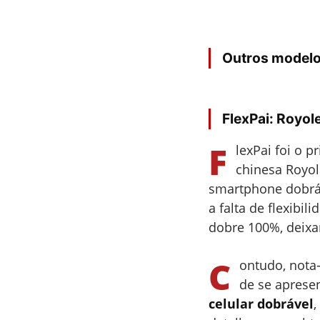
Outros modelo
FlexPai: Royol
F
lexPai foi o p
chinesa Royol
smartphone dobráv
a falta de flexibil
dobre 100%, deixa
C
ontudo, nota
de se aprese
celular dobrável
,