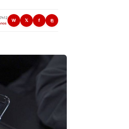
17h12
W
𝕏
f
⎘
anos