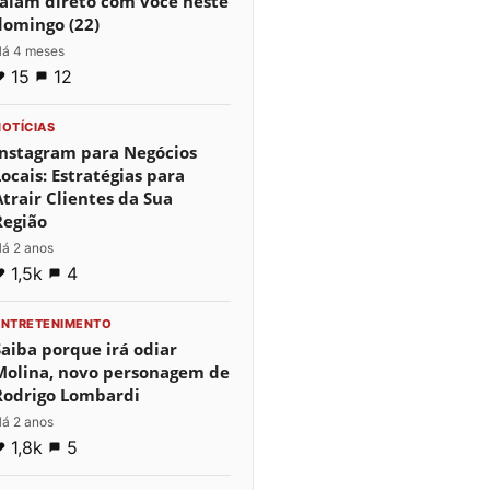
falam direto com você neste
domingo (22)
á 4 meses
15
12
NOTÍCIAS
Instagram para Negócios
Locais: Estratégias para
Atrair Clientes da Sua
Região
á 2 anos
1,5k
4
ENTRETENIMENTO
Saiba porque irá odiar
Molina, novo personagem de
Rodrigo Lombardi
á 2 anos
1,8k
5