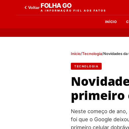
FOLHA GO
Voltar
A INFORMAÇÃO FIEL AOS FATOS
INÍCIO
C
Início
/
Tecnologia
/
Novidades da 
TECNOLOGIA
Novidade
primeiro 
Neste começo de ano, 
foi que o Google deixo
primeiro celular dobrá