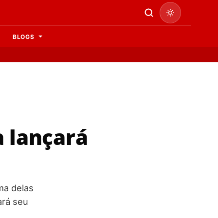
BLOGS
 lançará
ma delas
ará seu