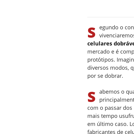
S
egundo o cons
vivenciarem
celulares dobráv
mercado e é comp
protótipos. Imagi
diversos modos, qu
por se dobrar.
S
abemos o qua
principalment
com o passar dos
mais tempo usufru
em último caso. L
fabricantes de cel