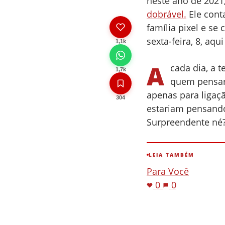
neste ano de 2021
dobrável.
Ele cont
família pixel e se
sexta-feira, 8, aqu
1,1k
A
cada dia, a 
1,7k
quem pensari
apenas para ligaç
304
estariam pensando
Surpreendente né
LEIA TAMBÉM
Para Você
0
0