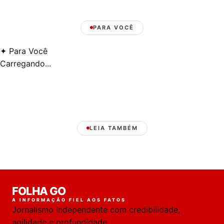
PARA VOCÊ
✦
Para Você
Carregando...
LEIA TAMBÉM
Laura
FOLHA GO
online
A INFORMAÇÃO FIEL AOS FATOS
Jornalismo independente com credibilidade,
HOJE
agilidade e profundidade.