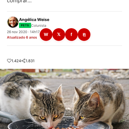
comprar…
Angélica Weise
Colunista
PETS
26 nov 2020 · 14h17
W
𝕏
f
⎘
Atualizado 6 anos
1.424
1.831