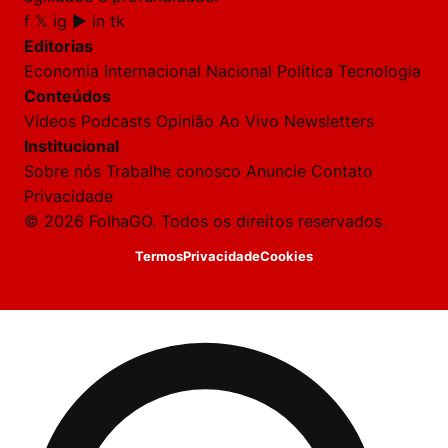
f
𝕏
ig
▶
in
tk
🔒 As
nsagens
Editorias
desta
onversa
Economia
Internacional
Nacional
Política
Tecnologia
são
Conteúdos
rivadas
tre você
Vídeos
Podcasts
Opinião
Ao Vivo
Newsletters
 Laura.
Institucional
Laura
Sobre nós
Trabalhe conosco
Anuncie
Contato
Oi!
Privacidade
👋
© 2026 FolhaGO. Todos os direitos reservados.
Boa
tarde!
Termos
Privacidade
Cookies
Sou
a
Laura,
daqui
do
Folha
GO.
O
jornalista
Angélica