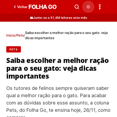
FOLHA GO
Voltar
👥
Junte-se a 51,4M leitores este mês
Saiba escolher a melhor ração para o seu gato: veja
Início
/
Pets
/
dicas importantes
PETS
Saiba escolher a melhor ração
para o seu gato: veja dicas
importantes
Os tutores de felinos sempre quiseram saber
qual a melhor ração para o gato. Para acabar
com as dúvidas sobre esse assunto, a coluna
Pets, do Folha Go, te ensina hoje, 26/11, como