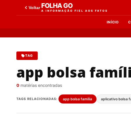
FOLHA GO
Voltar
A INFORMAÇÃO FIEL AOS FATOS
INÍCIO
C
TAG
app bolsa famíl
0
matérias encontradas
TAGS RELACIONADAS:
app bolsa família
aplicativo bolsa f