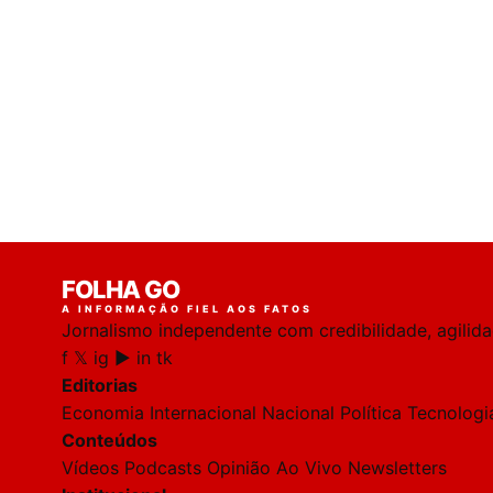
FOLHA GO
A INFORMAÇÃO FIEL AOS FATOS
Jornalismo independente com credibilidade, agilid
f
𝕏
ig
▶
in
tk
Editorias
Economia
Internacional
Nacional
Política
Tecnologi
Conteúdos
Vídeos
Podcasts
Opinião
Ao Vivo
Newsletters