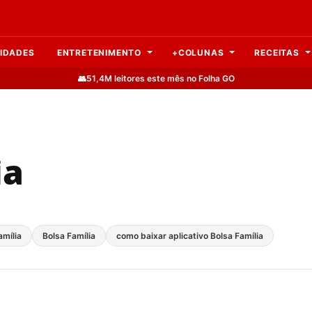
IDADES
ENTRETENIMENTO
+COLUNAS
RECEITAS
👥
51,4M leitores este mês no Folha GO
ia
amília
Bolsa Família
como baixar aplicativo Bolsa Família