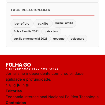
TAGS RELACIONADAS
Bolsa Família
benefício
auxílio
Bolsa Família 2021
caixa tem
auxílio emergencial 2021
governo
bolsonaro
FOLHA GO
A INFORMAÇÃO FIEL AOS FATOS
Jornalismo independente com credibilidade,
agilidade e profundidade.
f
𝕏
ig
▶
in
tk
Editorias
Economia
Internacional
Nacional
Política
Tecnologia
Conteúdos