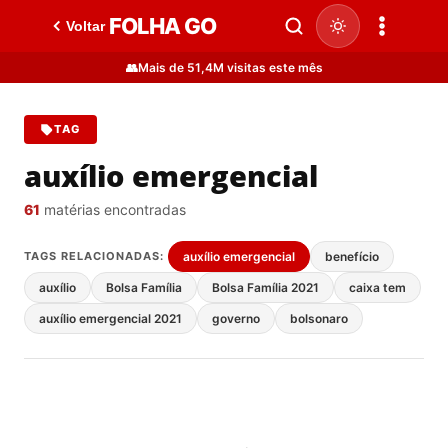
FOLHA GO
Voltar
👥
Mais de 51,4M visitas este mês
TAG
auxílio emergencial
61
matérias encontradas
TAGS RELACIONADAS:
auxílio emergencial
benefício
auxílio
Bolsa Família
Bolsa Família 2021
caixa tem
auxílio emergencial 2021
governo
bolsonaro