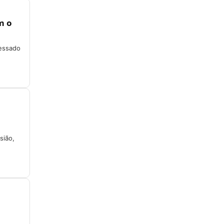
m o
cessado
sião,