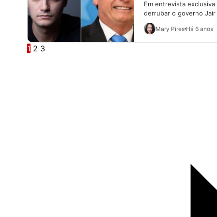
Em entrevista exclusiva
derrubar o governo Jair
Mary Pires
Há 6 anos
1
2
3