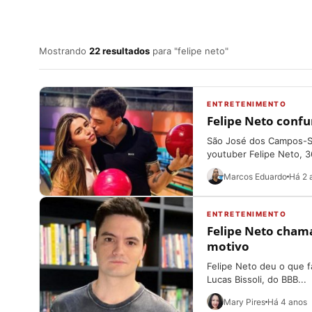
Mostrando
22 resultados
para "felipe neto"
ENTRETENIMENTO
Felipe Neto conf
São José dos Campos-SP
youtuber Felipe Neto, 3
Marcos Eduardo
Há 2 
ENTRETENIMENTO
Felipe Neto chama 
motivo
Felipe Neto deu o que fa
Lucas Bissoli, do BBB...
Mary Pires
Há 4 anos