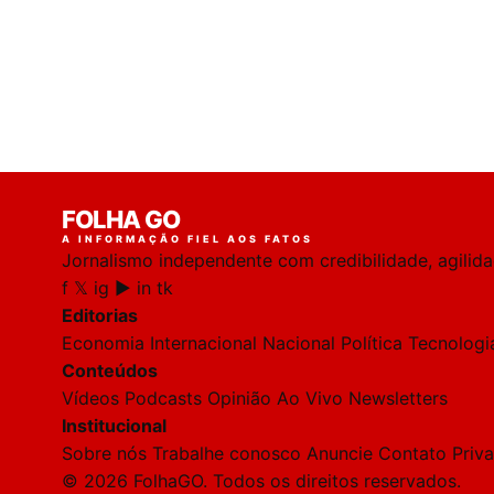
FOLHA GO
A INFORMAÇÃO FIEL AOS FATOS
Jornalismo independente com credibilidade, agilid
f
𝕏
ig
▶
in
tk
Editorias
Economia
Internacional
Nacional
Política
Tecnologi
Conteúdos
Vídeos
Podcasts
Opinião
Ao Vivo
Newsletters
Institucional
Sobre nós
Trabalhe conosco
Anuncie
Contato
Priv
© 2026 FolhaGO. Todos os direitos reservados.