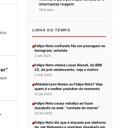
internautas reagem
Há 6 anos
LINHA DO TEMPO
dois
Felipe Neto confunde fãs em postagem no
Instagram; entenda
2 set 2024
Felipe Neto chama Lucas Bissoli, do BBB
rer”
22, de pré-adolescente, veja o motivo
2 mar 2022
 que
Whindersson Nunes ou Felipe Neto? Veja
quem é o melhor youtuber do momento
31 jan 2022
Felipe Neto causa rebuliço ao fazer
desabafo na web: “vontade de morrer”
26 jan 2022
r
Felipe Neto diz que é atacado por eleitores
de Jair Bolsonaro e youtuber desabafa em