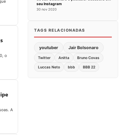
 que
seu Instagram
30 nov 2020
TAGS RELACIONADAS
as
youtuber
Jair Bolsonaro
0, o
Twitter
Anitta
Bruno Covas
Luccas Neto
bbb
BBB 22
lipe
soas. A