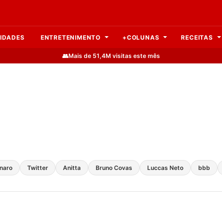
IDADES
ENTRETENIMENTO
+COLUNAS
RECEITAS
👥
Mais de 51,4M visitas este mês
onaro
Twitter
Anitta
Bruno Covas
Luccas Neto
bbb