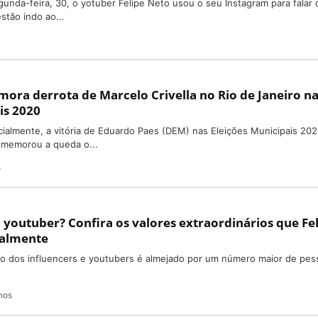
nda-feira, 30, o yotuber Felipe Neto usou o seu Instagram para falar
stão indo ao...
ora derrota de Marcelo Crivella no Rio de Janeiro n
is 2020
cialmente, a vitória de Eduardo Paes (DEM) nas Eleições Municipais 202
omemorou a queda o...
s
outuber? Confira os valores extraordinários que Fe
salmente
do dos influencers e youtubers é almejado por um número maior de pes
nos