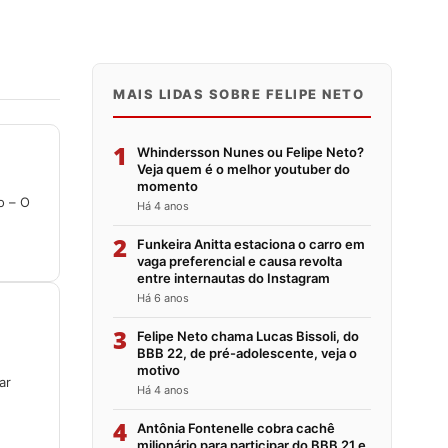
MAIS LIDAS SOBRE FELIPE NETO
1
Whindersson Nunes ou Felipe Neto?
Veja quem é o melhor youtuber do
momento
o – O
Há 4 anos
2
Funkeira Anitta estaciona o carro em
vaga preferencial e causa revolta
entre internautas do Instagram
Há 6 anos
3
Felipe Neto chama Lucas Bissoli, do
BBB 22, de pré-adolescente, veja o
motivo
ar
Há 4 anos
4
Antônia Fontenelle cobra cachê
milionário para participar do BBB 21 e