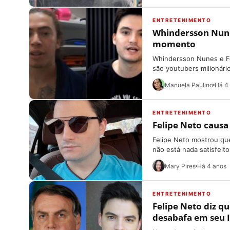
ENTRETENIMENTO
Whindersson Nune
momento
Whindersson Nunes e Fel
são youtubers milionári
Manuela Paulino
Há 4
ENTRETENIMENTO
Felipe Neto causa
Felipe Neto mostrou qu
não está nada satisfeito
Mary Pires
Há 4 anos
ENTRETENIMENTO
Felipe Neto diz qu
desabafa em seu 