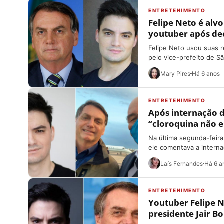
ENTRETENIMENTO
Felipe Neto é alv
youtuber após dec
Felipe Neto usou suas r
pelo vice-prefeito de Sã
Mary Pires
Há 6 anos
ENTRETENIMENTO
Após internação de
“cloroquina não e
Na última segunda-feira
ele comentava a interna
Laís Fernandes
Há 6 a
ENTRETENIMENTO
Youtuber Felipe N
presidente Jair B