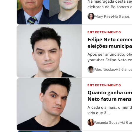
Na madrugada desta segu
eleitores de Bolsonaro e
Mary Pires
Há 6 anos
ENTRETENIMENTO
Felipe Neto comem
eleições municipa
Após ser anunciado, ofi
youtuber Felipe Neto c
Alex Nicolas
Há 6 ano
ENTRETENIMENTO
Quanto ganha um y
Neto fatura men
A cada dia mais, o mun
vida que é...
Amanda Souza
Há 6 a