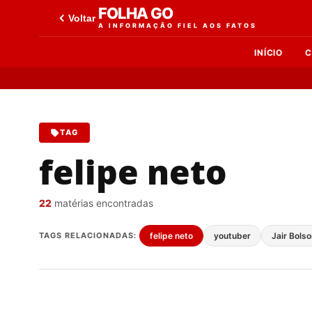
FOLHA GO
Voltar
A INFORMAÇÃO FIEL AOS FATOS
INÍCIO
C
TAG
felipe neto
22
matérias encontradas
TAGS RELACIONADAS:
felipe neto
youtuber
Jair Bols