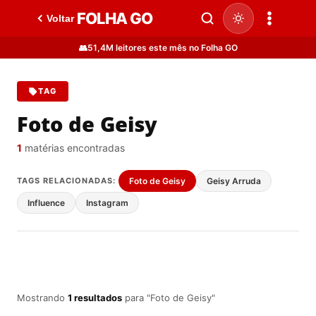
FOLHA GO
Voltar
👥
51,4M leitores este mês no Folha GO
TAG
Foto de Geisy
1
matérias encontradas
TAGS RELACIONADAS:
Foto de Geisy
Geisy Arruda
Influence
Instagram
Mostrando
1 resultados
para "Foto de Geisy"