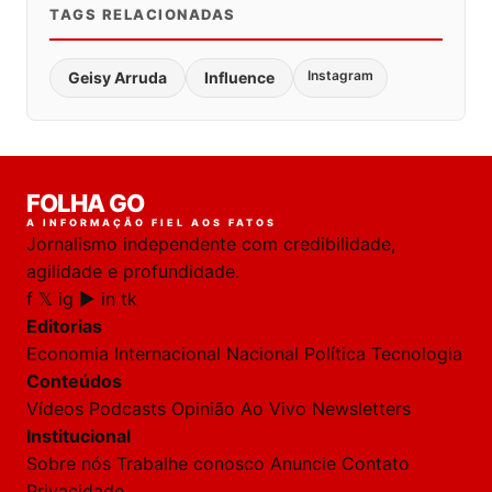
TAGS RELACIONADAS
Instagram
Geisy Arruda
Influence
FOLHA GO
A INFORMAÇÃO FIEL AOS FATOS
Jornalismo independente com credibilidade,
agilidade e profundidade.
f
𝕏
ig
▶
in
tk
Editorias
Economia
Internacional
Nacional
Política
Tecnologia
Conteúdos
Vídeos
Podcasts
Opinião
Ao Vivo
Newsletters
Institucional
Sobre nós
Trabalhe conosco
Anuncie
Contato
Privacidade