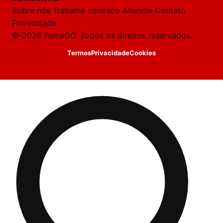
Laura
Sobre nós
Trabalhe conosco
Anuncie
Contato
Oi!
Privacidade
👋
© 2026 FolhaGO. Todos os direitos reservados.
Boa
tarde!
Termos
Privacidade
Cookies
Sou
a
Laura,
daqui
do
Folha
GO.
O
jornalista
Yasmin
Karoline
acabou
de
cobrir
essa
matéria
—