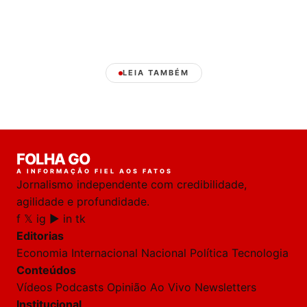
LEIA TAMBÉM
Laura
FOLHA GO
online
A INFORMAÇÃO FIEL AOS FATOS
Jornalismo independente com credibilidade,
HOJE
agilidade e profundidade.
f
𝕏
ig
▶
in
tk
🔒 As
nsagens
Editorias
desta
onversa
Economia
Internacional
Nacional
Política
Tecnologia
são
Conteúdos
rivadas
tre você
Vídeos
Podcasts
Opinião
Ao Vivo
Newsletters
 Laura.
Institucional