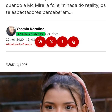
quando a Mc Mirella foi eliminada do reality, os
telespectadores perceberam…
Yasmin Karoline
Colunista
ENTRETENIMENTO
20 nov 2020 · 16h08
W
𝕏
f
⎘
Atualizado 6 anos
851
1.995