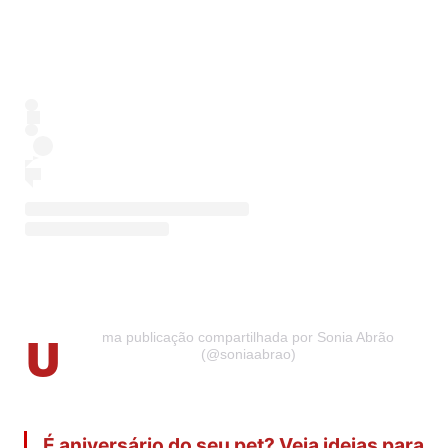
U
ma publicação compartilhada por Sonia Abrão
(@soniaabrao)
É aniversário do seu pet? Veja ideias para