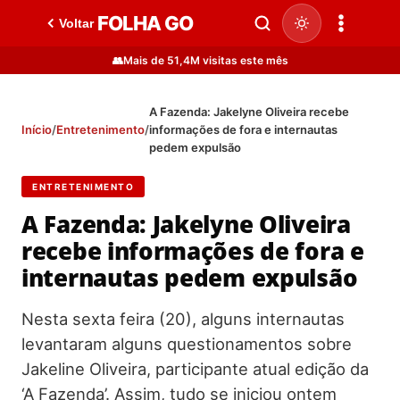
FOLHA GO
Voltar
👥
Mais de 51,4M visitas este mês
A Fazenda: Jakelyne Oliveira recebe
Início
/
Entretenimento
/
informações de fora e internautas
pedem expulsão
ENTRETENIMENTO
A Fazenda: Jakelyne Oliveira
recebe informações de fora e
internautas pedem expulsão
Nesta sexta feira (20), alguns internautas
levantaram alguns questionamentos sobre
Jakeline Oliveira, participante atual edição da
‘A Fazenda’. Assim, tudo se iniciou ontem