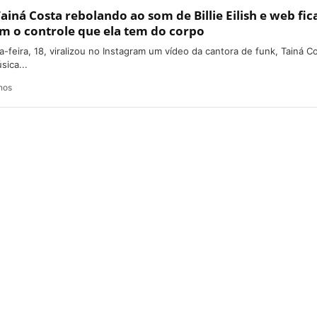
Tainá Costa rebolando ao som de Billie Eilish e web fic
m o controle que ela tem do corpo
a-feira, 18, viralizou no Instagram um vídeo da cantora de funk, Tainá C
ica...
nos