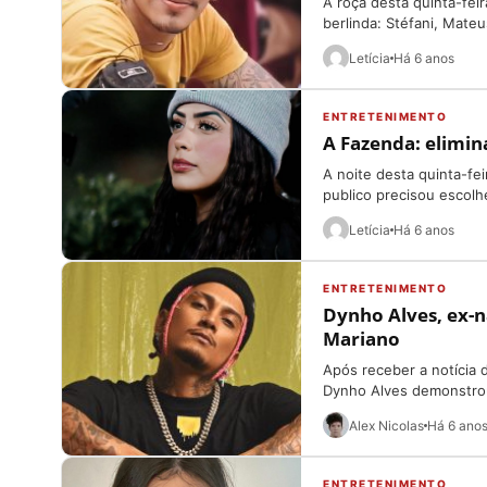
A roça desta quinta-fei
berlinda: Stéfani, Mateu
Letícia
Há 6 anos
ENTRETENIMENTO
A Fazenda: elimin
A noite desta quinta-fe
publico precisou escolhe
Letícia
Há 6 anos
ENTRETENIMENTO
Dynho Alves, ex-n
Mariano
Após receber a notícia 
Dynho Alves demonstrou
Alex Nicolas
Há 6 ano
ENTRETENIMENTO