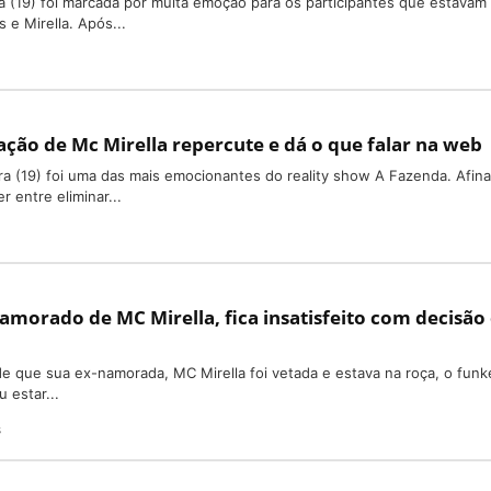
ra (19) foi marcada por muita emoção para os participantes que estavam
s e Mirella. Após...
ação de Mc Mirella repercute e dá o que falar na web
ira (19) foi uma das mais emocionantes do reality show A Fazenda. Afina
r entre eliminar...
amorado de MC Mirella, fica insatisfeito com decisão
de que sua ex-namorada, MC Mirella foi vetada e estava na roça, o funk
 estar...
s