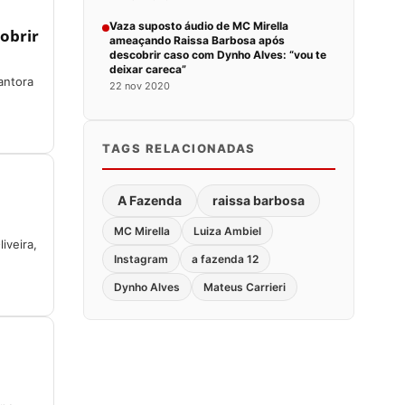
Vaza suposto áudio de MC Mirella
obrir
ameaçando Raissa Barbosa após
descobrir caso com Dynho Alves: “vou te
deixar careca”
antora
22 nov 2020
TAGS RELACIONADAS
A Fazenda
raissa barbosa
MC Mirella
Luiza Ambiel
iveira,
Instagram
a fazenda 12
Dynho Alves
Mateus Carrieri
i