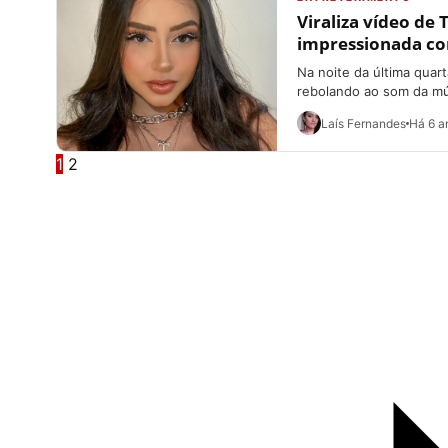
Viraliza vídeo de 
impressionada co
Na noite da última quart
rebolando ao som da mús
Laís Fernandes
Há 6 a
1
2