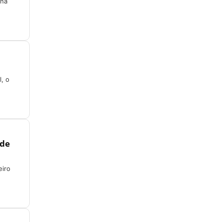
 na
l, o
 de
eiro