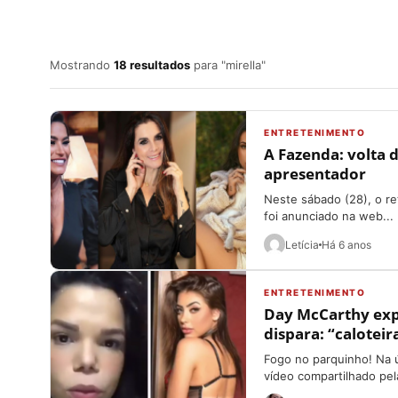
Mostrando
18 resultados
para "mirella"
ENTRETENIMENTO
A Fazenda: volta 
apresentador
Neste sábado (28), o re
foi anunciado na web...
Letícia
Há 6 anos
ENTRETENIMENTO
Day McCarthy expõ
dispara: “caloteir
Fogo no parquinho! Na ú
vídeo compartilhado pela