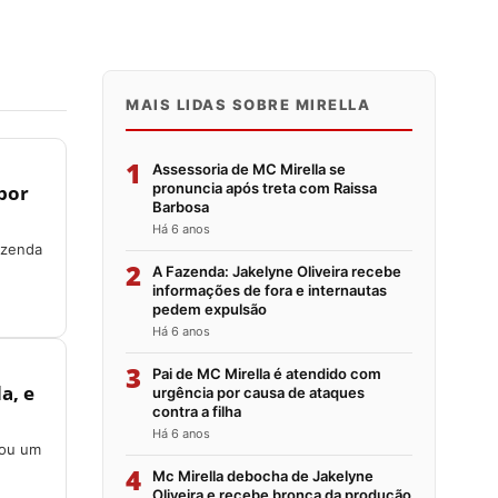
MAIS LIDAS SOBRE MIRELLA
1
Assessoria de MC Mirella se
pronuncia após treta com Raissa
 por
Barbosa
Há 6 anos
azenda
2
A Fazenda: Jakelyne Oliveira recebe
informações de fora e internautas
pedem expulsão
Há 6 anos
3
Pai de MC Mirella é atendido com
a, e
urgência por causa de ataques
contra a filha
Há 6 anos
cou um
4
Mc Mirella debocha de Jakelyne
Oliveira e recebe bronca da produção