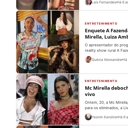
Laís Fernandes
Há 6 a
ENTRETENIMENTO
Enquete A Fazend
Mirella, Luiza Amb
O apresentador do pro
reality show rural A Fa
Quézia Alexsandra
Há 
ENTRETENIMENTO
Mc Mirella deboch
vivo
Ontem, 20, a Mc Mirella
para os eliminados, a Liv
Yasmin Karoline
Há 6 