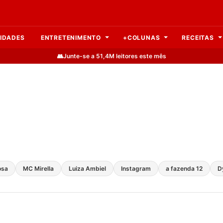
IDADES
ENTRETENIMENTO
+COLUNAS
RECEITAS
👥
Junte-se a 51,4M leitores este mês
osa
MC Mirella
Luiza Ambiel
Instagram
a fazenda 12
D