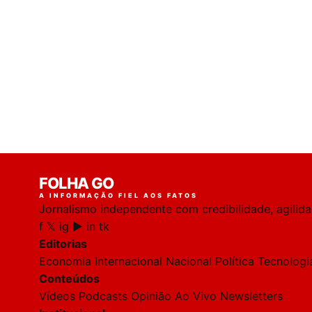
FOLHA GO
A INFORMAÇÃO FIEL AOS FATOS
Jornalismo independente com credibilidade, agilid
f
𝕏
ig
▶
in
tk
Editorias
Economia
Internacional
Nacional
Política
Tecnologi
Conteúdos
Vídeos
Podcasts
Opinião
Ao Vivo
Newsletters