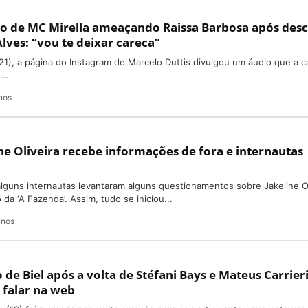
io de MC Mirella ameaçando Raissa Barbosa após desc
ves: “vou te deixar careca”
(21), a página do Instagram de Marcelo Duttis divulgou um áudio que a c
..
nos
ne Oliveira recebe informações de fora e internautas
 alguns internautas levantaram alguns questionamentos sobre Jakeline Ol
 da ‘A Fazenda’. Assim, tudo se iniciou...
anos
de Biel após a volta de Stéfani Bays e Mateus Carrier
e falar na web