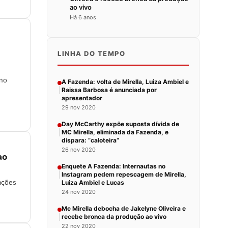
ao vivo
Há 6 anos
LINHA DO TEMPO
 no
A Fazenda: volta de Mirella, Luiza Ambiel e
Raissa Barbosa é anunciada por
apresentador
29 nov 2020
Day McCarthy expõe suposta dívida de
MC Mirella, eliminada da Fazenda, e
dispara: “caloteira”
26 nov 2020
ao
Enquete A Fazenda: Internautas no
Instagram pedem repescagem de Mirella,
ações
Luiza Ambiel e Lucas
24 nov 2020
Mc Mirella debocha de Jakelyne Oliveira e
recebe bronca da produção ao vivo
22 nov 2020