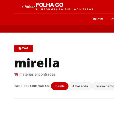
FOLHA GO
Voltar
A INFORMAÇÃO FIEL AOS FATOS
INÍCIO
C
TAG
mirella
18
matérias encontradas
TAGS RELACIONADAS:
mirella
A Fazenda
raissa barb