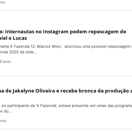
nos
a: Internautas no Instagram pedem repescagem de
iel e Lucas
grama A Fazenda 12, Marcos Mion, anunciou uma possível repescagem
zenda 2020 da rede...
6 anos
a de Jakelyne Oliveira e recebe bronca da produção 
, ex participante da ‘A Fazenda‘, estava presente em umas das program
e do...
anos