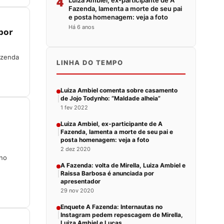
4
Luiza Ambiel, ex-participante de A
Fazenda, lamenta a morte de seu pai
e posta homenagem: veja a foto
Há 6 anos
 por
azenda
LINHA DO TEMPO
Luiza Ambiel comenta sobre casamento
de Jojo Todynho: “Maldade alheia”
1 fev 2022
Luiza Ambiel, ex-participante de A
Fazenda, lamenta a morte de seu pai e
posta homenagem: veja a foto
2 dez 2020
 no
A Fazenda: volta de Mirella, Luiza Ambiel e
Raissa Barbosa é anunciada por
apresentador
29 nov 2020
Enquete A Fazenda: Internautas no
Instagram pedem repescagem de Mirella,
Luiza Ambiel e Lucas