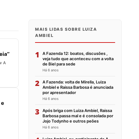
MAIS LIDAS SOBRE LUIZA
AMBIEL
1
eia”
A Fazenda 12: boatos, discusões ,
veja tudo que aconteceu com a volta
w A
de Biel para sede
Há 6 anos
2
A Fazenda: volta de Mirella, Luiza
Ambiel e Raissa Barbosa é anunciada
por apresentador
Há 6 anos
 e
3
Após briga com Luiza Ambiel, Raissa
Barbosa passa mal e é consolada por
Jojo Todynho e outros peões
Há 6 anos