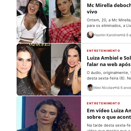
Mc Mirella deboch
vivo
Ontem, 20, a Mc Mirella
para os eliminados, a Liv
Yasmin Karoline
Há 6 
ENTRETENIMENTO
Luiza Ambiel e S
falar na web após
O áudio, originalmente,
desta sexta-feira (6). Ne
Alex Nicolas
Há 6 ano
ENTRETENIMENTO
Em vídeo Luiza Am
sobre o que acont
Na tarde desta sexta-fe
vídeo que mostra que a