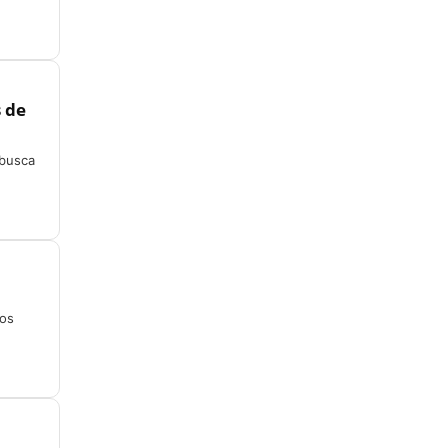
s de
 busca
 os