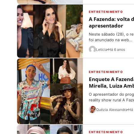
ENTRETENIMENTO
A Fazenda: volta 
apresentador
Neste sábado (28), o re
foi anunciado na web...
Letícia
Há 6 anos
ENTRETENIMENTO
Enquete A Fazend
Mirella, Luiza Amb
O apresentador do pro
reality show rural A Fa
Quézia Alexsandra
Há 
ENTRETENIMENTO