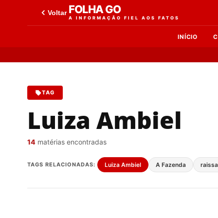
FOLHA GO
Voltar
A INFORMAÇÃO FIEL AOS FATOS
INÍCIO
C
TAG
Luiza Ambiel
14
matérias encontradas
TAGS RELACIONADAS:
Luiza Ambiel
A Fazenda
raiss