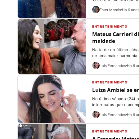
Ester Morais
Há 6 ano
ENTRETENIMENTO
Mateus Carrieri d
maldade
Na tarde do último sáb
de uma maior harmonia n
Laís Fernandes
Há 6 a
ENTRETENIMENTO
Luiza Ambiel se e
No último sábado (24) o
internautas que o acom
Laís Fernandes
Há 6 a
ENTRETENIMENTO
A Fazenda: Mateus