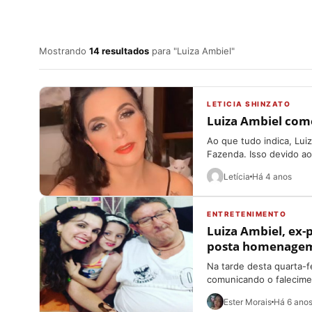
Mostrando
14 resultados
para "Luiza Ambiel"
LETICIA SHINZATO
Luiza Ambiel com
Ao que tudo indica, Lui
Fazenda. Isso devido ao 
Letícia
Há 4 anos
ENTRETENIMENTO
Luiza Ambiel, ex-
posta homenagem:
Na tarde desta quarta-fe
comunicando o falecimen
Ester Morais
Há 6 ano