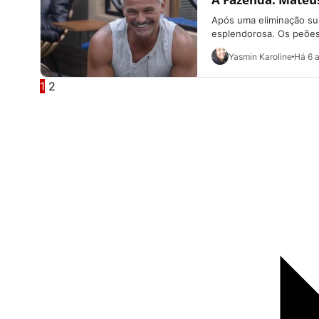
Após uma eliminação sur
esplendorosa. Os peões
Yasmin Karoline
Há 6 
1
2