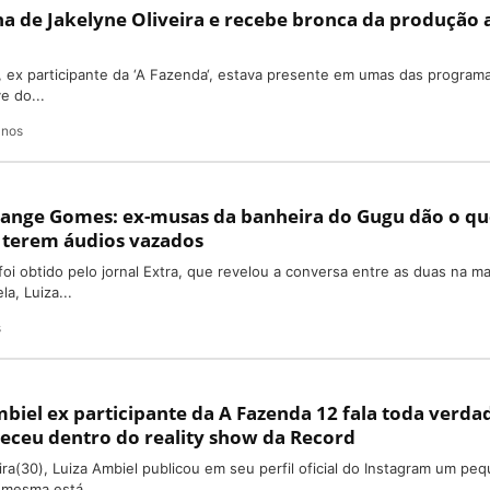
a de Jakelyne Oliveira e recebe bronca da produção 
, ex participante da ‘A Fazenda‘, estava presente em umas das program
e do...
anos
olange Gomes: ex-musas da banheira do Gugu dão o q
 terem áudios vazados
 foi obtido pelo jornal Extra, que revelou a conversa entre as duas na m
la, Luiza...
s
biel ex participante da A Fazenda 12 fala toda verda
eceu dentro do reality show da Record
ira(30), Luiza Ambiel publicou em seu perfil oficial do Instagram um pe
 mesma está...