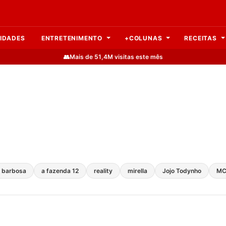
IDADES
ENTRETENIMENTO
+COLUNAS
RECEITAS
👥
Mais de 51,4M visitas este mês
a barbosa
a fazenda 12
reality
mirella
Jojo Todynho
MC 