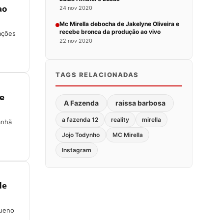
ao
24 nov 2020
Mc Mirella debocha de Jakelyne Oliveira e
recebe bronca da produção ao vivo
ações
22 nov 2020
TAGS RELACIONADAS
ue
A Fazenda
raissa barbosa
a fazenda 12
reality
mirella
anhã
Jojo Todynho
MC Mirella
Instagram
de
queno