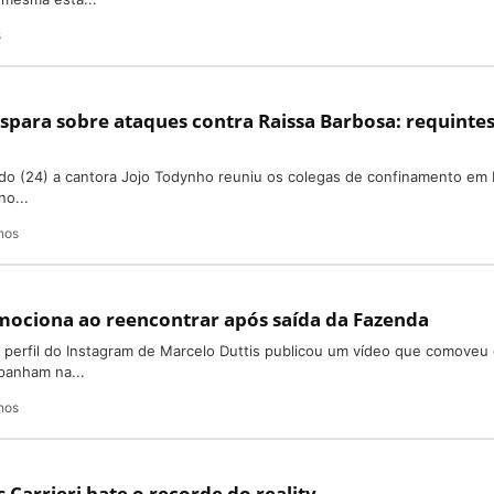
s
ispara sobre ataques contra Raissa Barbosa: requinte
ado (24) a cantora Jojo Todynho reuniu os colegas de confinamento em
o...
nos
mociona ao reencontrar após saída da Fazenda
 perfil do Instagram de Marcelo Duttis publicou um vídeo que comoveu
panham na...
nos
 Carrieri bate o recorde do reality