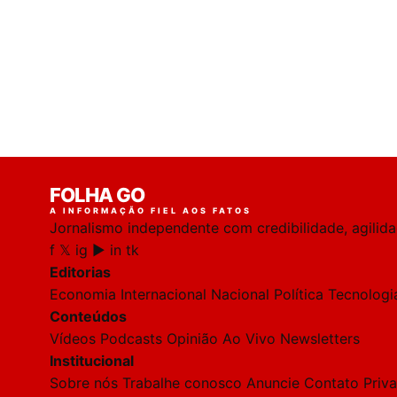
FOLHA GO
A INFORMAÇÃO FIEL AOS FATOS
Jornalismo independente com credibilidade, agilid
f
𝕏
ig
▶
in
tk
Editorias
Economia
Internacional
Nacional
Política
Tecnologi
Conteúdos
Vídeos
Podcasts
Opinião
Ao Vivo
Newsletters
Institucional
Sobre nós
Trabalhe conosco
Anuncie
Contato
Priv