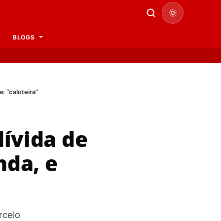
BLOGS
: “caloteira”
ívida de
nda, e
rcelo