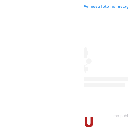
Ver essa foto no Insta
U
ma publ