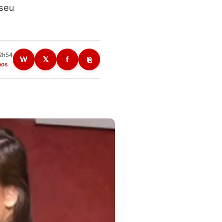
 seu
12h54
W
𝕏
f
⎘
nos