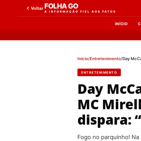
FOLHA GO
Voltar
A INFORMAÇÃO FIEL AOS FATOS
INÍCIO
C
Início
/
Entretenimento
/
Day McCar
ENTRETENIMENTO
Day McCa
MC Mirell
dispara: 
Fogo no parquinho! Na ú