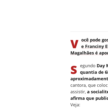
V
ocê pode gos
e Franciny E
Magalhães é apo
S
egundo
Day M
quantia de 6
aproximadamente
cantora, que colo
assistir,
a sociali
afirma que publi
Veja: