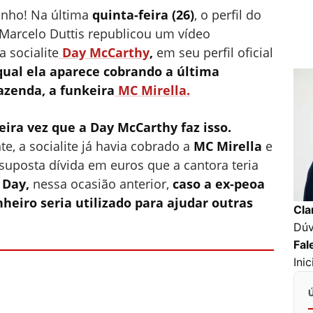
inho! Na última
quinta-feira (26)
, o perfil do
Marcelo Duttis republicou um vídeo
 socialite
Day McCarthy
,
em seu perfil oficial
qual ela aparece cobrando a última
azenda, a funkeira
MC Mirella.
eira vez que a Day McCarthy faz isso.
e, a socialite já havia cobrado a
MC Mirella
e
suposta dívida em euros que a cantora teria
 Day,
nessa ocasião anterior,
caso a ex-peoa
nheiro seria utilizado para ajudar outras
Cla
Dúv
Fal
Ini