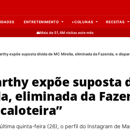
IDADES
ENTRETENIMENTO
+COLUNAS
RECEITAS
👥
Mais de 51,4M visitas este mês
thy expõe suposta dívida de MC Mirella, eliminada da Fazenda, e dispara
rthy expõe suposta d
a, eliminada da Faze
“caloteira”
ltima quinta-feira (26), o perfil do Instagram de Ma