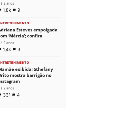
á 2 anos
1,8k
9
ENTRETENIMENTO
Adriana Esteves empolgada
com ‘Mércia’; confira
á 2 anos
1,4k
3
ENTRETENIMENTO
Mamãe exibida! Sthefany
Brito mostra barrigão no
Instagram
á 2 anos
331
4