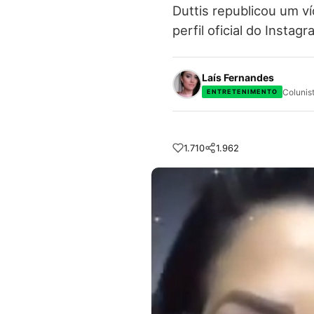
Duttis republicou um v
perfil oficial do Insta
Laís Fernandes
Colunis
ENTRETENIMENTO
1.710
1.962