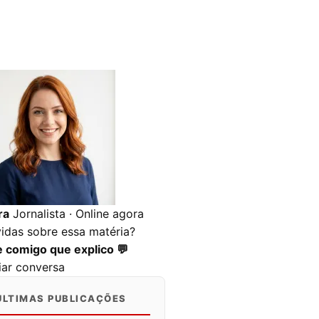
ra
Jornalista · Online agora
idas sobre essa matéria?
e comigo que explico 💬
ciar conversa
ÚLTIMAS PUBLICAÇÕES
0
0
0