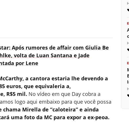
H
H
tar: Após rumores de affair com Giulia Be
hlke, volta de Luan Santana e Jade
ntada por Lene
cCarthy, a cantora estaria lhe devendo a
85 euros, que equivaleria a,
H
, R$5 mil.
No vídeo em que Day cobra a
camos logo aqui embaixo para que você possa
te chama Mirella de “caloteira” e ainda
cará uma foto da MC para expor a ex-peoa.