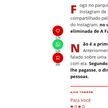
F
ogo no parqu
Instagram de 
compartilhado pela
do Instagram,
no 
eliminada de A F
1,7k
N
ão é a prim
Anteriorment
2,0k
falado sobre uma 
com ela.
Segundo
205
lhe pagasse, o di
pessoas.
LEIA TAMBÉM
Para Você
0
0