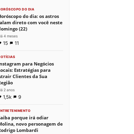
HORÓSCOPO DO DIA
Horóscopo do dia: os astros
falam direto com você neste
domingo (22)
á 4 meses
15
11
NOTÍCIAS
Instagram para Negócios
Locais: Estratégias para
Atrair Clientes da Sua
Região
á 2 anos
1,5k
9
ENTRETENIMENTO
Saiba porque irá odiar
Molina, novo personagem de
Rodrigo Lombardi