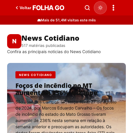
FOLHA GO
Voltar
👥
Mais de 51,4M visitas este mês
News Cotidiano
N
517 matérias publicadas
Confira as principais noticias do News Cotidiano
NEWS COTIDIANO
Focos de incêndio no MT
aumentam 236%, diz Inpe
São José dos Campos-SP, terça-feira, 27 de agosto
de 2024, por Marcos Eduardo Carvalho – Os focos
de incêndio no estado do Mato Grosso tiveram
aumento de 236% nesta semana em relação à
semana anterior e preocupam as autoridades. Os
dados foram divulgados nesta terça-feira (27) pelo