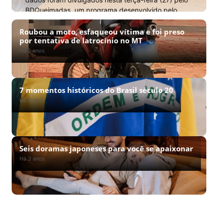
BDQueimadas, um programa desenvolvido pelo
Inpe (Instituto de […]
Roubou a moto, esfaqueou vítima e foi preso
Há 2 anos · Por Marcos Eduardo
por tentativa de latrocínio no MT
Há 2 anos
7 momentos históricos do Brasil século 20
Há 3 anos
Seis doramas japoneses para você se apaixonar
Há 3 anos