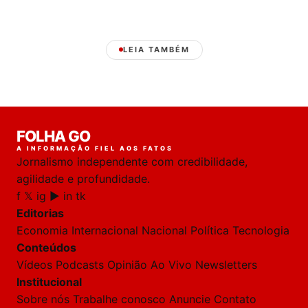
LEIA TAMBÉM
Laura
FOLHA GO
online
A INFORMAÇÃO FIEL AOS FATOS
Jornalismo independente com credibilidade,
HOJE
agilidade e profundidade.
f
𝕏
ig
▶
in
tk
🔒 As
nsagens
Editorias
desta
onversa
Economia
Internacional
Nacional
Política
Tecnologia
são
Conteúdos
rivadas
tre você
Vídeos
Podcasts
Opinião
Ao Vivo
Newsletters
 Laura.
Institucional
Laura
Sobre nós
Trabalhe conosco
Anuncie
Contato
Oi!