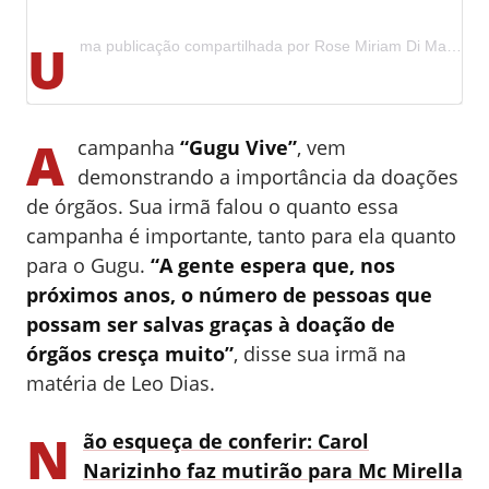
U
ma publicação compartilhada por Rose Miriam Di Matteo (@rosemiriamoficial)
A
campanha
“Gugu Vive”
, vem
demonstrando a importância da doações
de órgãos. Sua irmã falou o quanto essa
campanha é importante, tanto para ela quanto
para o Gugu.
“A gente espera que, nos
próximos anos, o número de pessoas que
possam ser salvas graças à doação de
órgãos cresça muito”
, disse sua irmã na
matéria de Leo Dias.
N
ão esqueça de conferir:
Carol
Narizinho faz mutirão para Mc Mirella