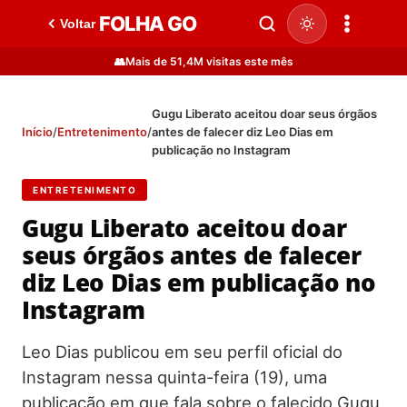
FOLHA GO
Voltar
👥
Mais de 51,4M visitas este mês
Gugu Liberato aceitou doar seus órgãos
Início
/
Entretenimento
/
antes de falecer diz Leo Dias em
publicação no Instagram
ENTRETENIMENTO
Gugu Liberato aceitou doar
seus órgãos antes de falecer
diz Leo Dias em publicação no
Instagram
Leo Dias publicou em seu perfil oficial do
Instagram nessa quinta-feira (19), uma
publicação em que fala sobre o falecido Gugu