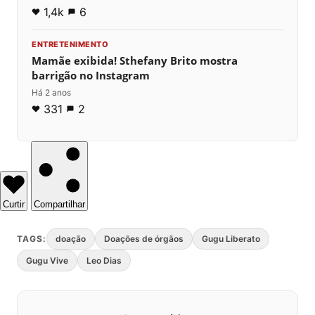
1,4k
6
ENTRETENIMENTO
Mamãe exibida! Sthefany Brito mostra
barrigão no Instagram
Há 2 anos
331
2
Curtir
Compartilhar
TAGS:
doação
Doações de órgãos
Gugu Liberato
Gugu Vive
Leo Dias