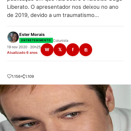
Liberato. O apresentador nos deixou no ano
de 2019, devido a um traumatismo…
Ester Morais
Colunista
ENTRETENIMENTO
19 nov 2020 · 20h25
W
𝕏
f
⎘
Atualizado 6 anos
1.156
1.109