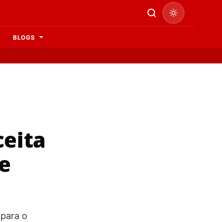
BLOGS
ceita
te
 para o