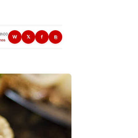
18h00
W
𝕏
f
⎘
nos