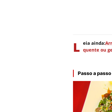
L
eia ainda:
Ar
quente ou g
Passo a passo