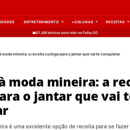
IDADES
ENTRETENIMENTO
+COLUNAS
RECEITAS
👥
51,4M leitores este mês no Folha GO
 moda mineira: a receita curinga para o jantar que vai te conquistar
à moda mineira: a re
ara o jantar que vai 
ar
ra é uma excelente opção de receita para se fazer