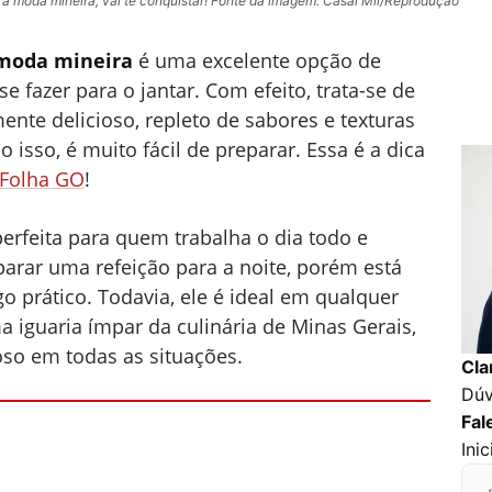
 à moda mineira, vai te conquistar! Fonte da imagem: Casal Mil/Reprodução
moda mineira
é uma excelente opção de
se fazer para o jantar. Com efeito, trata-se de
ente delicioso, repleto de sabores e texturas
o isso, é muito fácil de preparar. Essa é a dica
Folha GO
!
perfeita para quem trabalha o dia todo e
parar uma refeição para a noite, porém está
o prático. Todavia, ele é ideal em qualquer
a iguaria ímpar da culinária de Minas Gerais,
so em todas as situações.
Cla
Dúv
Fal
Ini