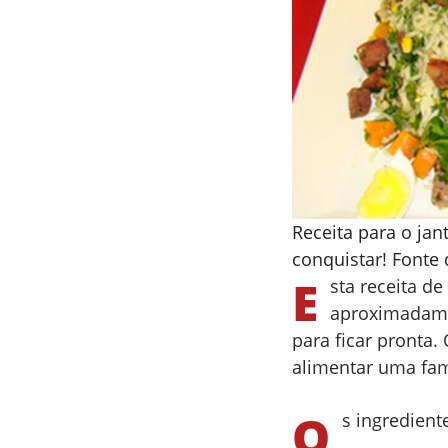
Receita para o jan
conquistar! Font
E
sta receita de
aproximadamen
para ficar pronta.
alimentar uma fa
O
s ingredient