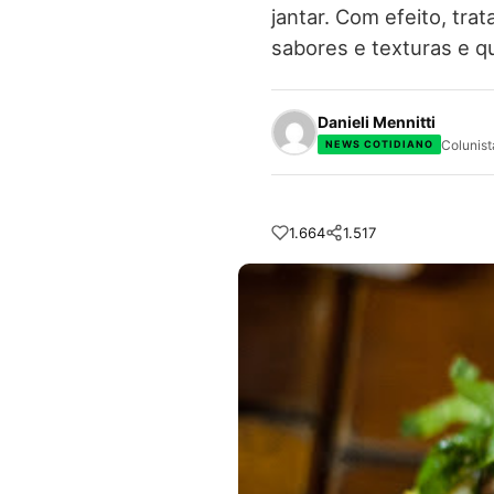
jantar. Com efeito, tra
sabores e texturas e q
Danieli Mennitti
Colunist
NEWS COTIDIANO
1.664
1.517