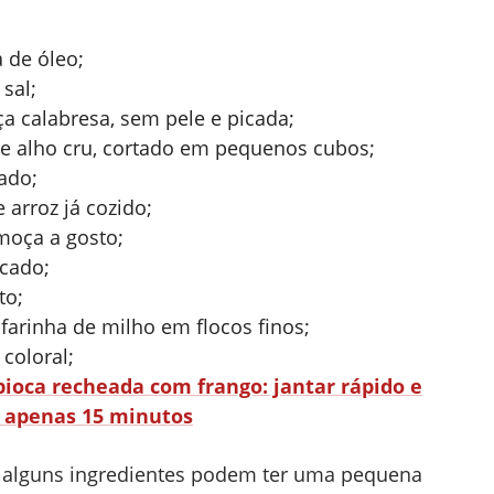
 de óleo;
 sal;
a calabresa, sem pele e picada;
de alho cru, cortado em pequenos cubos;
ado;
 arroz já cozido;
moça a gosto;
cado;
to;
 farinha de milho em flocos finos;
 coloral;
pioca recheada com frango: jantar rápido e
m apenas 15 minutos
e alguns ingredientes podem ter uma pequena