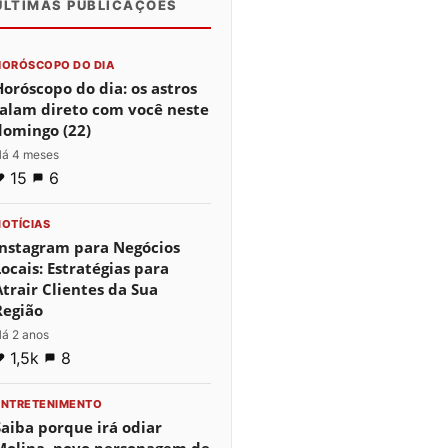
ÚLTIMAS PUBLICAÇÕES
0
0
0
HORÓSCOPO DO DIA
Horóscopo do dia: os astros
falam direto com você neste
domingo (22)
á 4 meses
15
6
NOTÍCIAS
Instagram para Negócios
Locais: Estratégias para
Atrair Clientes da Sua
Região
á 2 anos
1,5k
8
ENTRETENIMENTO
Saiba porque irá odiar