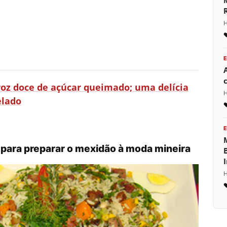
H
roz doce de açúcar queimado; uma delícia
H
elado
 para preparar o mexidão à moda mineira
H