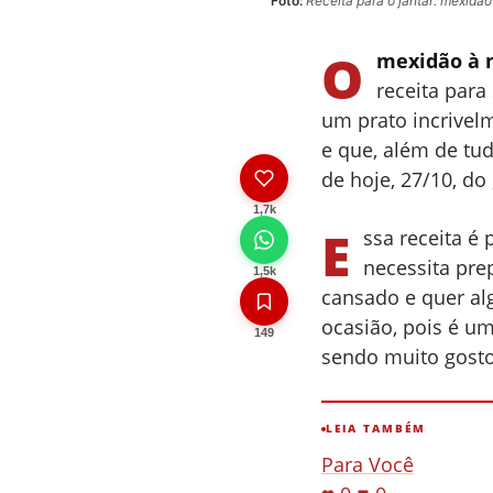
Foto:
Receita para o jantar: mexidão
O
mexidão à 
receita para 
um prato incrivelm
e que, além de tud
de hoje, 27/10, do
1,7k
E
ssa receita é 
necessita pre
1,5k
cansado e quer alg
ocasião, pois é um
149
sendo muito gosto
LEIA TAMBÉM
Para Você