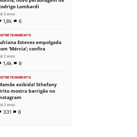
Molina, novo personagem de
Rodrigo Lombardi
á 2 anos
1,8k
6
ENTRETENIMENTO
Adriana Esteves empolgada
com ‘Mércia’; confira
á 2 anos
1,4k
9
ENTRETENIMENTO
Mamãe exibida! Sthefany
Brito mostra barrigão no
Instagram
á 2 anos
331
8