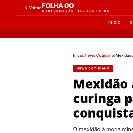
FOLHA GO
Voltar
A INFORMAÇÃO FIEL AOS FATOS
INÍCIO
C
Início
/
News Cotidiano
/
Mexidão à
NEWS COTIDIANO
Mexidão 
curinga p
conquist
O mexidão à moda minei