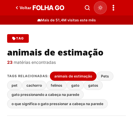
FOLHA GO
Voltar
👥
Mais de 51,4M visitas este mês
TAG
animais de estimação
23
matérias encontradas
TAGS RELACIONADAS:
animais de estimação
Pets
pet
cachorro
felinos
gato
gatos
gato pressionando a cabeça na parede
o que significa o gato pressionar a cabeça na parede