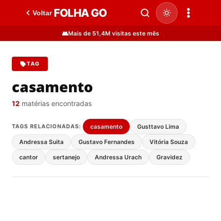
FOLHA GO
Voltar
👥
Mais de 51,4M visitas este mês
TAG
casamento
12
matérias encontradas
TAGS RELACIONADAS:
casamento
Gusttavo Lima
Andressa Suita
Gustavo Fernandes
Vitória Souza
cantor
sertanejo
Andressa Urach
Gravidez