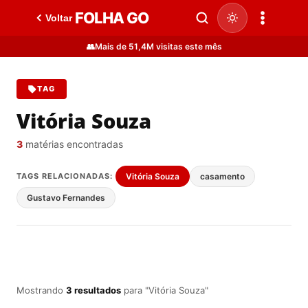
FOLHA GO
Voltar
👥
Mais de 51,4M visitas este mês
TAG
Vitória Souza
3
matérias encontradas
TAGS RELACIONADAS:
Vitória Souza
casamento
Gustavo Fernandes
Mostrando
3 resultados
para "Vitória Souza"