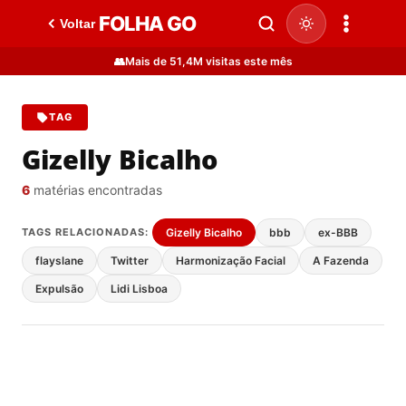
FOLHA GO
Voltar
👥
Mais de 51,4M visitas este mês
TAG
Gizelly Bicalho
6
matérias encontradas
TAGS RELACIONADAS:
Gizelly Bicalho
bbb
ex-BBB
flayslane
Twitter
Harmonização Facial
A Fazenda
Expulsão
Lidi Lisboa