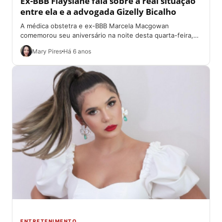
Ex-BBB Flayslane fala sobre a real situação
entre ela e a advogada Gizelly Bicalho
A médica obstetra e ex-BBB Marcela Macgowan
comemorou seu aniversário na noite desta quarta-feira,
25. A famosa decidiu reunir alguns colegas de...
Mary Pires
Há 6 anos
ENTRETENIMENTO