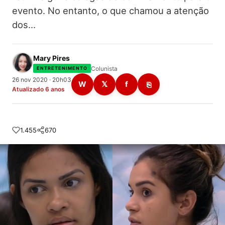
evento. No entanto, o que chamou a atenção
dos…
Mary Pires
Colunista
ENTRETENIMENTO
26 nov 2020 · 20h03
W
𝕏
f
⎘
Atualizado 6 anos
1.455
670