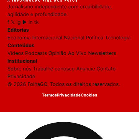
A INFORMAÇÃO FIEL AOS FATOS
Jornalismo independente com credibilidade,
HOJE
agilidade e profundidade.
f
𝕏
ig
▶
in
tk
🔒 As
nsagens
Editorias
desta
onversa
Economia
Internacional
Nacional
Política
Tecnologia
são
Conteúdos
rivadas
tre você
Vídeos
Podcasts
Opinião
Ao Vivo
Newsletters
 Laura.
Institucional
Laura
Sobre nós
Trabalhe conosco
Anuncie
Contato
Oi!
Privacidade
👋
© 2026 FolhaGO. Todos os direitos reservados.
Boa
tarde!
Termos
Privacidade
Cookies
Sou
a
Laura,
daqui
do
Folha
GO.