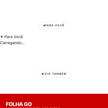
PARA VOCÊ
✦
Para Você
Carregando...
LEIA TAMBÉM
Laura
FOLHA GO
online