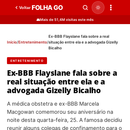
FOLHA GO
Voltar
👥
Mais de 51,4M visitas este mês
Ex-BBB Flayslane fala sobre a real
Início
/
Entretenimento
/
situação entre ela e a advogada Gizelly
Bicalho
ENTRETENIMENTO
Ex-BBB Flayslane fala sobre a
real situação entre ela e a
advogada Gizelly Bicalho
A médica obstetra e ex-BBB Marcela
Macgowan comemorou seu aniversário na
noite desta quarta-feira, 25. A famosa decidiu
reunir alguns colegas de confinamento para o