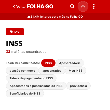
FOLHA GO
Voltar
👥
51,4M leitores este mês no Folha GO
TAG
INSS
32
matérias encontradas
TAGS RELACIONADAS:
INSS
Aposentadoria
pensão por morte
aposentados
Meu INSS
Tabela de pagamento do INSS
Aposentados e pensionistas do INSS
previdência
Beneficiários do INSS