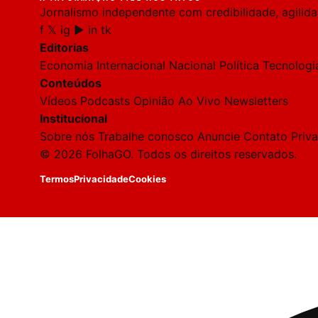
Jornalismo independente com credibilidade, agilid
f
𝕏
ig
▶
in
tk
Editorias
Economia
Internacional
Nacional
Política
Tecnologi
Conteúdos
Vídeos
Podcasts
Opinião
Ao Vivo
Newsletters
Institucional
Sobre nós
Trabalhe conosco
Anuncie
Contato
Priv
© 2026 FolhaGO. Todos os direitos reservados.
Termos
Privacidade
Cookies