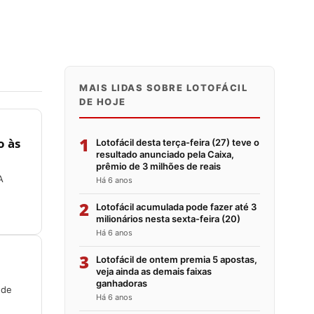
MAIS LIDAS SOBRE LOTOFÁCIL
DE HOJE
1
o às
Lotofácil desta terça-feira (27) teve o
resultado anunciado pela Caixa,
prêmio de 3 milhões de reais
A
Há 6 anos
2
Lotofácil acumulada pode fazer até 3
milionários nesta sexta-feira (20)
Há 6 anos
3
Lotofácil de ontem premia 5 apostas,
veja ainda as demais faixas
ganhadoras
 de
Há 6 anos