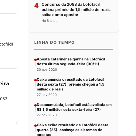
4
Concurso da 2088 da Lotofácil
estima prêmio de 1,5 milhão de reais,
saiba como apostar
Há 6 anos
LINHA DO TEMPO
tofácil
Aposta catarinense ganha na Lotofácil
desta última segunda-feira (30/11)
30 nov 2020
Caixa anuncia o resultado da Lotofácil
eira
desta sexta (27): prêmio chegou a 1,5
milhão de reais
27 nov 2020
2063
Desacumulada, Lotofácil está avaliada em
R$ 1,5 milhão nesta sexta-feira (27)
27 nov 2020
Caixa exibe resultado da Lotofácil desta
quarta (25): conheça os sistemas de
apostas