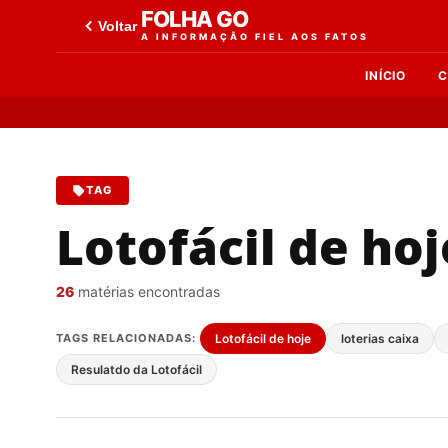
FOLHA GO
Voltar
A INFORMAÇÃO FIEL AOS FATOS
INÍCIO
C
TAG
Lotofácil de hoj
26
matérias encontradas
TAGS RELACIONADAS:
Lotofácil de hoje
loterias caixa
Resulatdo da Lotofácil