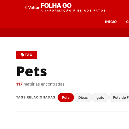
FOLHA GO
Voltar
A INFORMAÇÃO FIEL AOS FATOS
INÍCIO
C
TAG
Pets
117
matérias encontradas
TAGS RELACIONADAS:
Pets
Dicas
gato
Pets do F