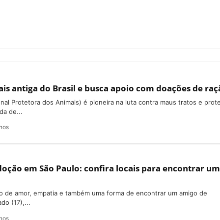
is antiga do Brasil e busca apoio com doações de raç
onal Protetora dos Animais) é pioneira na luta contra maus tratos e prot
da de...
nos
oção em São Paulo: confira locais para encontrar um
o de amor, empatia e também uma forma de encontrar um amigo de
o (17),...
nos