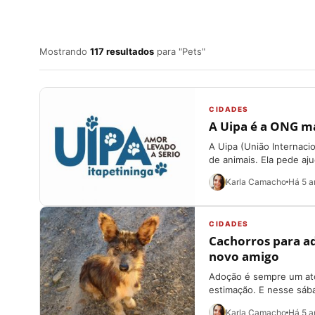
Mostrando
117 resultados
para "Pets"
CIDADES
A Uipa é a ONG ma
A Uipa (União Internaci
de animais. Ela pede aju
Karla Camacho
Há 5 a
CIDADES
Cachorros para ad
novo amigo
Adoção é sempre um at
estimação. E nesse sábad
Karla Camacho
Há 5 a