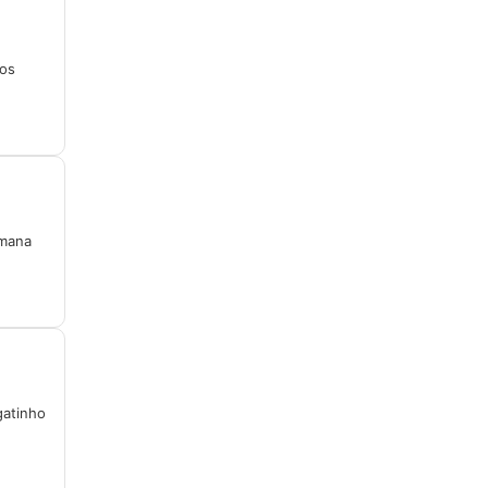
 os
umana
gatinho