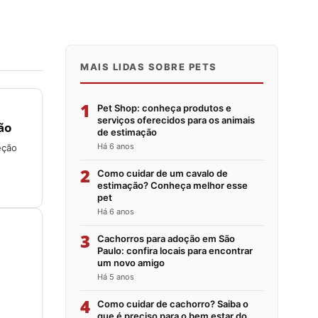
MAIS LIDAS SOBRE PETS
1
Pet Shop: conheça produtos e
serviços oferecidos para os animais
ão
de estimação
Há 6 anos
eção
2
Como cuidar de um cavalo de
estimação? Conheça melhor esse
pet
Há 6 anos
3
Cachorros para adoção em São
Paulo: confira locais para encontrar
um novo amigo
Há 5 anos
4
Como cuidar de cachorro? Saiba o
que é preciso para o bem estar do