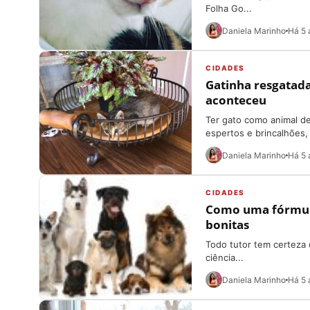
Folha Go...
Daniela Marinho
Há 5 
CIDADES
Gatinha resgatada
aconteceu
Ter gato como animal de
espertos e brincalhões, 
Daniela Marinho
Há 5 
CIDADES
Como uma fórmula
bonitas
Todo tutor tem certeza
ciência...
Daniela Marinho
Há 5 