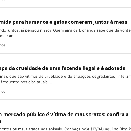
mida para humanos e gatos comerem juntos à mesa
do juntos, já pensou nisso? Quem ama os bichanos sabe que dá vonta
os com...
nos
pa da crueldade de uma fazenda ilegal e é adotada
nimais que são vítimas de crueldade e de situações degradantes, infeliz
frequente nos dias atuais....
nos
 mercado público é vítima de maus tratos: confira a
a
s contra os maus tratos aos animais. Conheça hoje (12/04) aqui no Blog 