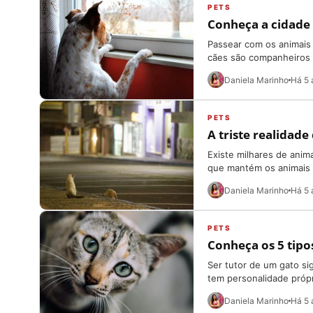
PETS
Conheça a cidade
Passear com os animais
cães são companheiros i
Daniela Marinho
Há 5 
PETS
A triste realidad
Existe milhares de ani
que mantém os animais 
Daniela Marinho
Há 5 
PETS
Conheça os 5 tipo
Ser tutor de um gato si
tem personalidade própr
Daniela Marinho
Há 5 