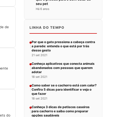
seu pet
Há 6 anos
de de
LINHA DO TEMPO
Por que o gato pressiona a cabeça contra
a parede: entenda o que está por trás
desse gesto
21 set 2021
Conheça aplicativos que conecta animais
abandonados com pessoas que querem
mente
adotar
18 set 2021
Como saber se o cachorro está com calor?
Confira 5 dicas para identificar e veja o
que fazer
18 set 2021
Conheça 3 dicas de petiscos caseiros
para cachorro e saiba como preparar
Pets do
opções saudáveis