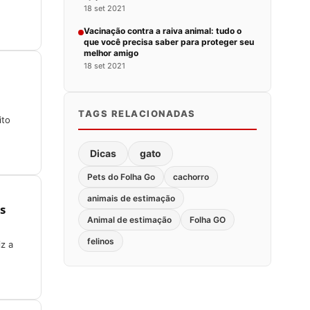
18 set 2021
Vacinação contra a raiva animal: tudo o
que você precisa saber para proteger seu
melhor amigo
18 set 2021
TAGS RELACIONADAS
ito
Dicas
gato
Pets do Folha Go
cachorro
animais de estimação
s
Animal de estimação
Folha GO
felinos
z a