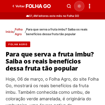
FOLHA GO
Voltar
👥
51,4M leitores este mês no Folha GO
Folha
Para que serva a fruta imbu? Saiba os reais
Início
/
/
Agro
benefícios dessa fruta tão popular
FOLHA AGRO
Para que serva a fruta imbu?
Saiba os reais benefícios
dessa fruta tão popular
Hoje, 06 de março, o Folha Agro, do site Folha
Go, mostrará os reais benefícios da fruta
imbu. Também conhecida como umbu, de
coloração verde amarelada, é originária do