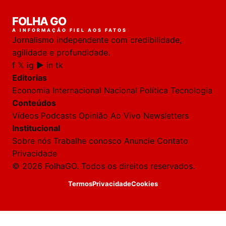
Laura
FOLHA GO
online
A INFORMAÇÃO FIEL AOS FATOS
Jornalismo independente com credibilidade,
HOJE
agilidade e profundidade.
f
𝕏
ig
▶
in
tk
🔒 As
nsagens
Editorias
desta
onversa
Economia
Internacional
Nacional
Política
Tecnologia
são
Conteúdos
rivadas
tre você
Vídeos
Podcasts
Opinião
Ao Vivo
Newsletters
 Laura.
Institucional
Laura
Sobre nós
Trabalhe conosco
Anuncie
Contato
Oi!
Privacidade
👋
© 2026 FolhaGO. Todos os direitos reservados.
Bom
dia!
Termos
Privacidade
Cookies
Sou
a
Laura,
daqui