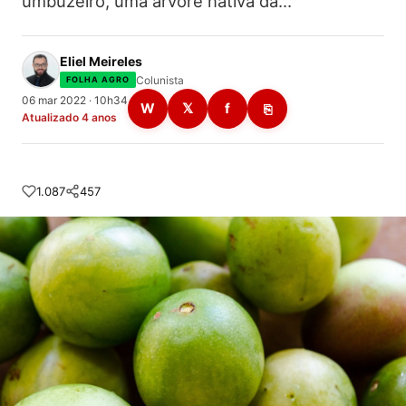
umbuzeiro, uma árvore nativa da…
Eliel Meireles
Colunista
FOLHA AGRO
06 mar 2022 · 10h34
W
𝕏
f
⎘
Atualizado 4 anos
1.087
457