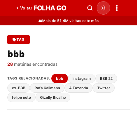
FOLHA GO
Voltar
👥
Mais de 51,4M visitas este mês
TAG
bbb
28
matérias encontradas
TAGS RELACIONADAS:
bbb
Instagram
BBB 22
ex-BBB
Rafa Kalimann
A Fazenda
Twitter
felipe neto
Gizelly Bicalho