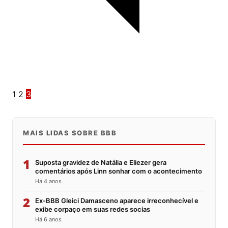
1
2
3
MAIS LIDAS SOBRE BBB
1
Suposta gravidez de Natália e Eliezer gera
comentários após Linn sonhar com o acontecimento
Há 4 anos
2
Ex-BBB Gleici Damasceno aparece irreconhecível e
exibe corpaço em suas redes socias
Há 6 anos