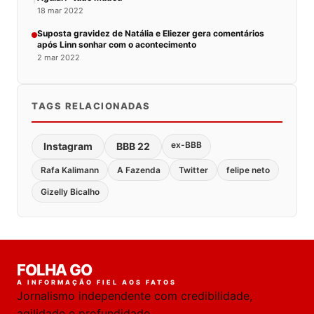
18 mar 2022
Suposta gravidez de Natália e Eliezer gera comentários
após Linn sonhar com o acontecimento
2 mar 2022
TAGS RELACIONADAS
ex-BBB
Instagram
BBB 22
Rafa Kalimann
A Fazenda
Twitter
felipe neto
Gizelly Bicalho
FOLHA GO
A INFORMAÇÃO FIEL AOS FATOS
Jornalismo independente com credibilidade,
agilidade e profundidade.