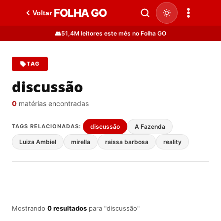
FOLHA GO
Voltar
👥
51,4M leitores este mês no Folha GO
TAG
discussão
0
matérias encontradas
TAGS RELACIONADAS:
discussão
A Fazenda
Luiza Ambiel
mirella
raissa barbosa
reality
Mostrando
0 resultados
para "discussão"