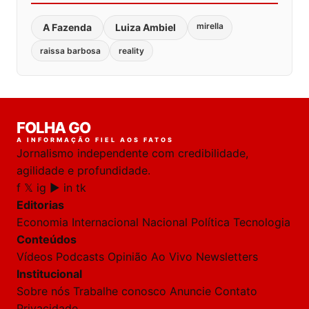
mirella
A Fazenda
Luiza Ambiel
raissa barbosa
reality
FOLHA GO
A INFORMAÇÃO FIEL AOS FATOS
Jornalismo independente com credibilidade,
agilidade e profundidade.
f
𝕏
ig
▶
in
tk
Editorias
Economia
Internacional
Nacional
Política
Tecnologia
Conteúdos
Vídeos
Podcasts
Opinião
Ao Vivo
Newsletters
Institucional
Sobre nós
Trabalhe conosco
Anuncie
Contato
Privacidade