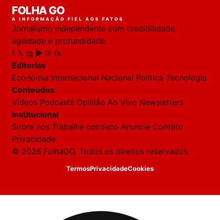
FOLHA GO
online
A INFORMAÇÃO FIEL AOS FATOS
Jornalismo independente com credibilidade,
HOJE
agilidade e profundidade.
f
𝕏
ig
▶
in
tk
🔒 As
nsagens
Editorias
desta
onversa
Economia
Internacional
Nacional
Política
Tecnologia
são
Conteúdos
rivadas
tre você
Vídeos
Podcasts
Opinião
Ao Vivo
Newsletters
 Laura.
Institucional
Laura
Sobre nós
Trabalhe conosco
Anuncie
Contato
Oi!
Privacidade
👋
© 2026 FolhaGO. Todos os direitos reservados.
Bom
dia!
Termos
Privacidade
Cookies
Sou
a
Laura,
daqui
do