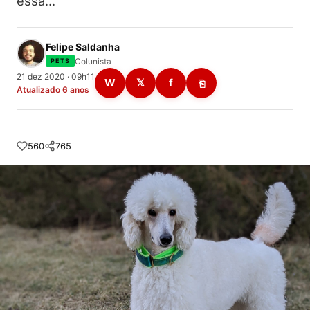
essa…
Felipe Saldanha
Colunista
PETS
21 dez 2020 · 09h11
W
𝕏
f
⎘
Atualizado 6 anos
560
765