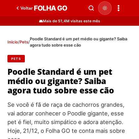
FOLHA GO
Voltar
👥
Mais de 51,4M visitas este mês
Poodle Standard é um pet médio ou gigante? Saiba
Início
/
Pets
/
agora tudo sobre esse cão
PETS
Poodle Standard é um pet
médio ou gigante? Saiba
agora tudo sobre esse cão
Se você é fã de raça de cachorros grandes,
vai adorar conhecer o Poodle gigante, esse
pet é fiel, muito simpático e adora atenção.
Hoje, 21/12, o Folha GO te conta mais sobre