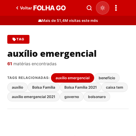
FOLHA GO
Voltar
👥
Mais de 51,4M visitas este mês
TAG
auxílio emergencial
61
matérias encontradas
TAGS RELACIONADAS:
auxílio emergencial
benefício
auxílio
Bolsa Família
Bolsa Família 2021
caixa tem
auxílio emergencial 2021
governo
bolsonaro