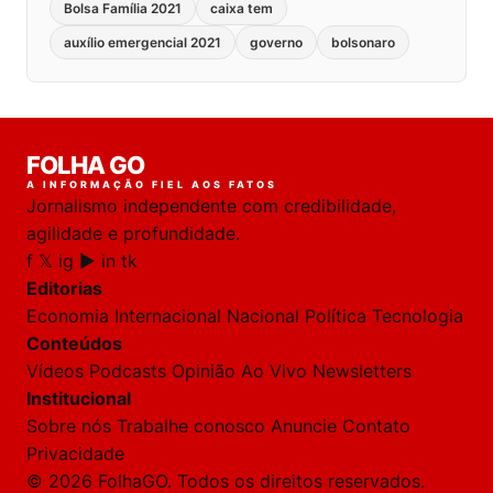
Bolsa Família 2021
caixa tem
auxílio emergencial 2021
governo
bolsonaro
FOLHA GO
A INFORMAÇÃO FIEL AOS FATOS
Jornalismo independente com credibilidade,
agilidade e profundidade.
f
𝕏
ig
▶
in
tk
Editorias
Economia
Internacional
Nacional
Política
Tecnologia
Conteúdos
Vídeos
Podcasts
Opinião
Ao Vivo
Newsletters
Institucional
Sobre nós
Trabalhe conosco
Anuncie
Contato
Privacidade
© 2026 FolhaGO. Todos os direitos reservados.